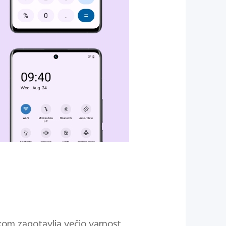
ikom zagotavlja večjo varnost