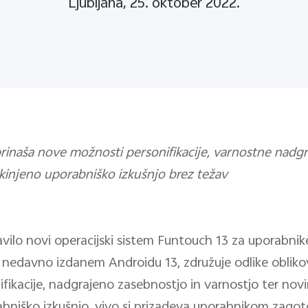
Ljubljana, 25. oktober 2022.
rinaša nove možnosti personifikacije, varnostne nadgra
kinjeno uporabniško izkušnjo brez težav
avilo novi operacijski sistem Funtouch 13 za uporabnik
na nedavno izdanem Androidu 13, združuje odlike obliko
fikacije, nadgrajeno zasebnostjo in varnostjo ter nov
bniško izkušnjo. vivo si prizadeva uporabnikom zagotov