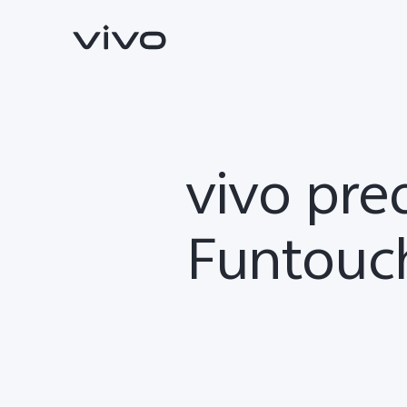
vivo pred
Funtouch
Y36
X90 Pro
novo