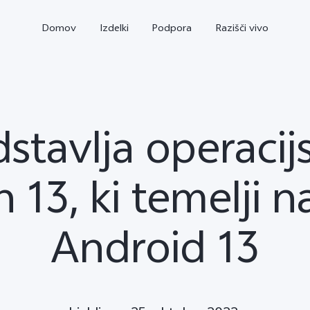
Domov
Izdelki
Podpora
Razišči vivo
stavlja operacij
 13, ki temelji n
Android 13
X80 Lite
Y17s
novo