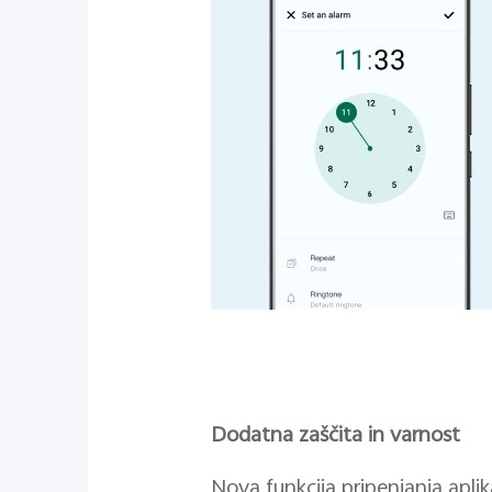
Dodatna zaščita in varnost
Nova funkcija pripenjanja apli