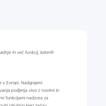
dnje in več funkcij, katerih
e v Evropi. Nadgrajeni
vanja podjetja vivo z novimi in
imi funkcijami nadzora za
iti izkušnjo brez težav,