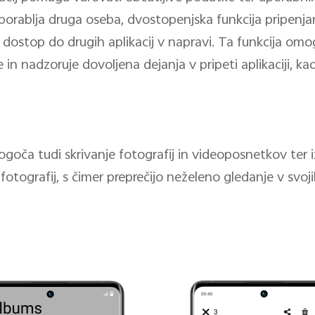
orablja druga oseba, dvostopenjska funkcija pripenjan
dostop do drugih aplikacij v napravi. Ta funkcija omogo
 in nadzoruje dovoljena dejanja v pripeti aplikaciji, k
ča tudi skrivanje fotografij in videoposnetkov ter i
h fotografij, s čimer preprečijo neželeno gledanje v sv