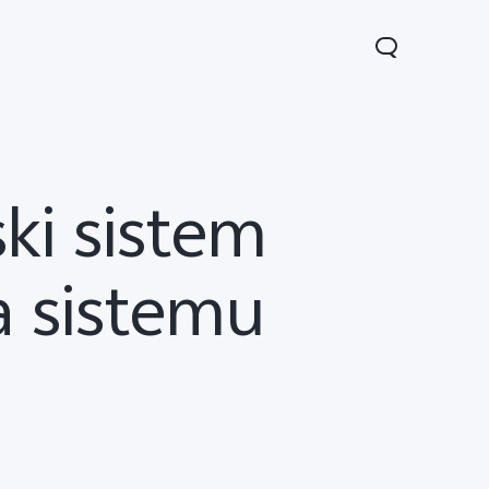
ski sistem
a sistemu
Y35
novo