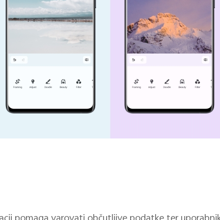
kacij pomaga varovati občutljive podatke ter uporabn