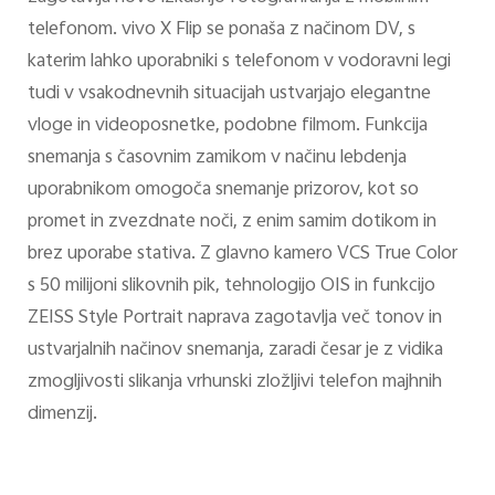
telefonom. vivo X Flip se ponaša z načinom DV, s
katerim lahko uporabniki s telefonom v vodoravni legi
tudi v vsakodnevnih situacijah ustvarjajo elegantne
vloge in videoposnetke, podobne filmom. Funkcija
snemanja s časovnim zamikom v načinu lebdenja
uporabnikom omogoča snemanje prizorov, kot so
promet in zvezdnate noči, z enim samim dotikom in
brez uporabe stativa. Z glavno kamero VCS True Color
s 50 milijoni slikovnih pik, tehnologijo OIS in funkcijo
ZEISS Style Portrait naprava zagotavlja več tonov in
ustvarjalnih načinov snemanja, zaradi česar je z vidika
zmogljivosti slikanja vrhunski zložljivi telefon majhnih
dimenzij.