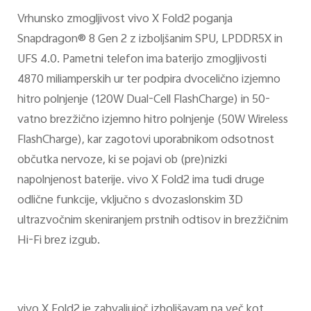
Vrhunsko zmogljivost vivo X Fold2 poganja
Snapdragon® 8 Gen 2 z izboljšanim SPU, LPDDR5X in
UFS 4.0. Pametni telefon ima baterijo zmogljivosti
4870 miliamperskih ur ter podpira dvocelično izjemno
hitro polnjenje (120W Dual-Cell FlashCharge) in 50-
vatno brezžično izjemno hitro polnjenje (50W Wireless
FlashCharge), kar zagotovi uporabnikom odsotnost
občutka nervoze, ki se pojavi ob (pre)nizki
napolnjenost baterije. vivo X Fold2 ima tudi druge
odlične funkcije, vključno s dvozaslonskim 3D
ultrazvočnim skeniranjem prstnih odtisov in brezžičnim
Hi-Fi brez izgub.
vivo X Fold2 je zahvaljujoč izboljšavam na več kot