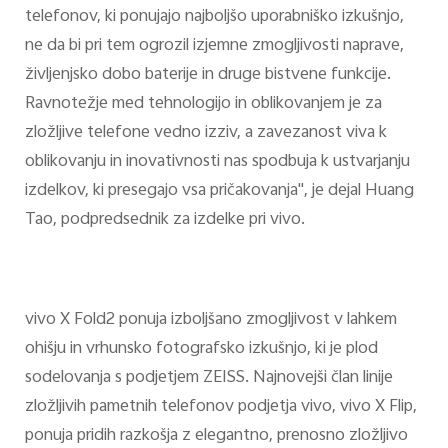
telefonov, ki ponujajo najboljšo uporabniško izkušnjo,
ne da bi pri tem ogrozil izjemne zmogljivosti naprave,
življenjsko dobo baterije in druge bistvene funkcije.
Ravnotežje med tehnologijo in oblikovanjem je za
zložljive telefone vedno izziv, a zavezanost viva k
oblikovanju in inovativnosti nas spodbuja k ustvarjanju
izdelkov, ki presegajo vsa pričakovanja", je dejal Huang
Tao, podpredsednik za izdelke pri vivo.
vivo X Fold2 ponuja izboljšano zmogljivost v lahkem
ohišju in vrhunsko fotografsko izkušnjo, ki je plod
sodelovanja s podjetjem ZEISS. Najnovejši član linije
zložljivih pametnih telefonov podjetja vivo, vivo X Flip,
ponuja pridih razkošja z elegantno, prenosno zložljivo