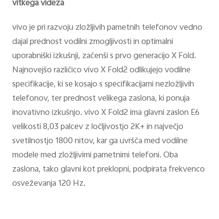
vitkega videza
vivo je pri razvoju zložljivih pametnih telefonov vedno
dajal prednost vodilni zmogljivosti in optimalni
uporabniški izkušnji, začenši s prvo generacijo X Fold.
Najnovejšo različico vivo X Fold2 odlikujejo vodilne
specifikacije, ki se kosajo s specifikacijami nezložljivih
telefonov, ter prednost velikega zaslona, ki ponuja
inovativno izkušnjo. vivo X Fold2 ima glavni zaslon E6
velikosti 8,03 palcev z ločljivostjo 2K+ in največjo
svetilnostjo 1800 nitov, kar ga uvršča med vodilne
modele med zložljivimi pametnimi telefoni. Oba
zaslona, tako glavni kot preklopni, podpirata frekvenco
osveževanja 120 Hz.