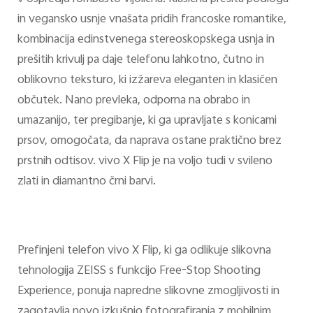
in vegansko usnje vnašata pridih francoske romantike,
kombinacija edinstvenega stereoskopskega usnja in
prešitih krivulj pa daje telefonu lahkotno, čutno in
oblikovno teksturo, ki izžareva eleganten in klasičen
občutek. Nano prevleka, odporna na obrabo in
umazanijo, ter pregibanje, ki ga upravljate s konicami
prsov, omogočata, da naprava ostane praktično brez
prstnih odtisov. vivo X Flip je na voljo tudi v svileno
zlati in diamantno črni barvi.
Prefinjeni telefon vivo X Flip, ki ga odlikuje slikovna
tehnologija ZEISS s funkcijo Free-Stop Shooting
Experience, ponuja napredne slikovne zmogljivosti in
zagotavlja novo izkušnjo fotografiranja z mobilnim