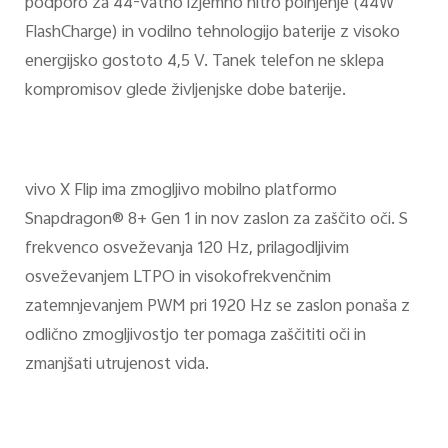
podporo za 44-vatno izjemno hitro polnjenje (44W
FlashCharge) in vodilno tehnologijo baterije z visoko
energijsko gostoto 4,5 V. Tanek telefon ne sklepa
kompromisov glede življenjske dobe baterije.
vivo X Flip ima zmogljivo mobilno platformo
Snapdragon® 8+ Gen 1 in nov zaslon za zaščito oči. S
frekvenco osveževanja 120 Hz, prilagodljivim
osveževanjem LTPO in visokofrekvenčnim
zatemnjevanjem PWM pri 1920 Hz se zaslon ponaša z
odlično zmogljivostjo ter pomaga zaščititi oči in
zmanjšati utrujenost vida.