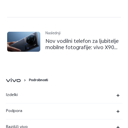
Naslednji
Nov vodilni telefon za ljubitelje
mobilne fotografije: vivo X90
Pro je od danes na voljo tudi v
Sloveniji
Podrobnosti
Izdelki
X90 Pro
Podpora
X80 Lite
Servisni center
Razišči vivo