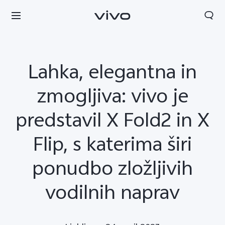
Lahka, elegantna in
zmogljiva: vivo je
predstavil X Fold2 in X
Flip, s katerima širi
ponudbo zložljivih
Slovenia | Izbira države/regije
vodilnih naprav