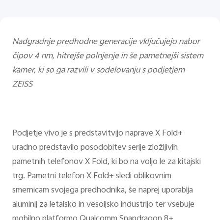
Nadgradnje predhodne generacije vključujejo nabor
čipov 4 nm, hitrejše polnjenje in še pametnejši sistem
kamer, ki so ga razvili v sodelovanju s podjetjem
ZEISS
Podjetje vivo je s predstavitvijo naprave X Fold+
uradno predstavilo posodobitev serije zložljivih
pametnih telefonov X Fold, ki bo na voljo le za kitajski
trg. Pametni telefon X Fold+ sledi oblikovnim
smernicam svojega predhodnika, še naprej uporablja
aluminij za letalsko in vesoljsko industrijo ter vsebuje
mobilno platformo Qualcomm Snapdragon 8+,