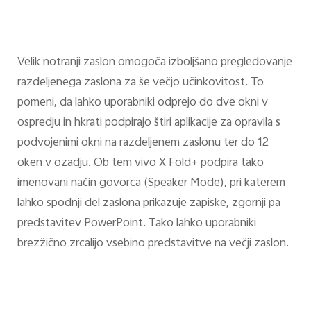
Velik notranji zaslon omogoča izboljšano pregledovanje
razdeljenega zaslona za še večjo učinkovitost. To
pomeni, da lahko uporabniki odprejo do dve okni v
ospredju in hkrati podpirajo štiri aplikacije za opravila s
podvojenimi okni na razdeljenem zaslonu ter do 12
oken v ozadju. Ob tem vivo X Fold+ podpira tako
imenovani način govorca (Speaker Mode), pri katerem
lahko spodnji del zaslona prikazuje zapiske, zgornji pa
predstavitev PowerPoint. Tako lahko uporabniki
brezžično zrcalijo vsebino predstavitve na večji zaslon.