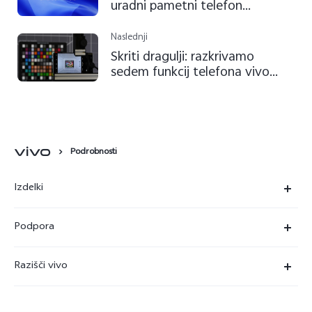
uradni pametni telefon
svetovnega prvenstva v
nogometu v Katarju 2022
Naslednji
Skriti dragulji: razkrivamo
sedem funkcij telefona vivo
X80 Pro
Podrobnosti
Izdelki
X90 Pro
Podpora
X80 Lite
Servisni center
Razišči vivo
Y36
Preverjanje pristnosti številke IMEI
O nas
Y22s
Posodobitev sistema