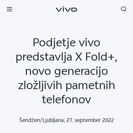
Podjetje vivo
predstavlja X Fold+,
novo generacijo
zložljivih pametnih
telefonov
Slovenia | Izbira države/regije
Šendžen/Ljubljana, 27. september 2022