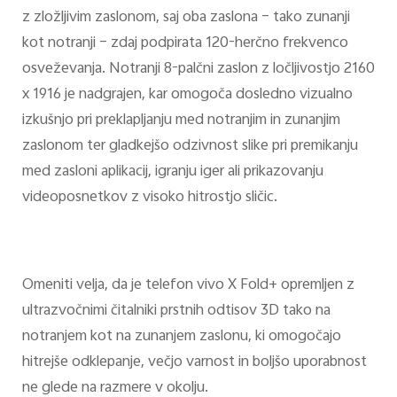
z zložljivim zaslonom, saj oba zaslona – tako zunanji
kot notranji – zdaj podpirata 120-herčno frekvenco
osveževanja. Notranji 8-palčni zaslon z ločljivostjo 2160
x 1916 je nadgrajen, kar omogoča dosledno vizualno
izkušnjo pri preklapljanju med notranjim in zunanjim
zaslonom ter gladkejšo odzivnost slike pri premikanju
med zasloni aplikacij, igranju iger ali prikazovanju
videoposnetkov z visoko hitrostjo sličic.
Omeniti velja, da je telefon vivo X Fold+ opremljen z
ultrazvočnimi čitalniki prstnih odtisov 3D tako na
notranjem kot na zunanjem zaslonu, ki omogočajo
hitrejše odklepanje, večjo varnost in boljšo uporabnost
ne glede na razmere v okolju.