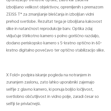
optimizacijo trenutne optike, zlasti kar zadeva
izboljšano velikost objektivov, opremljenih s premazom
ZEISS T* za zmanjšanje bleščanja in izboljšan vidni
prehod svetlobe. Rezultat tega je izboljšana kakovost
slike in natančnost reprodukcije barv. Optika zdaj
vključuje štirikotno kamero s polno goriščno razdaljo,
dodano periskopsko kamero s 5-kratno optično in 60-
kratno digitalno povečavo ter optično stabilizacijo slike.
X Fold+ podpira iskanje pogleda na notranjem in
zunanjem zaslonu, zato lahko uporabniki zajemajo
selfije z glavno kamero, ki ponuja boljšo ločljivost,
svetlobno občutljivost in vidno polje, zaradi česar so
selfiji še privlačnejši.