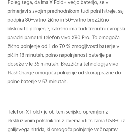
Poleg tega, da ima X Fold+ večjo baterijo, se v
primerjavi s svojim predhodnikom tudi polni hitreje, saj
podpira 80-vatno žično in 50-vatno brezžično
bliskovito polnjenje, kakršno ima tudi trenutni evropski
paradni pametni telefon vivo X80 Pro. To omogoča
žično polnjenje od 1 do 70 % zmogljivosti baterije v
pičlih 18 minutah, polno napolnjenost baterije pa
doseže v le 35 minutah. Brezžična tehnologija vivo
FlashCharge omogoča polnjenje od skoraj prazne do
polne baterije v 53 minutah.
Telefon X Fold+ je ob tem serijsko opremljen z
ekskluzivnim polnilnikom z dvema vtičnicama USB-C iz
galijevega nitrida, ki omogoča polnjenje več naprav