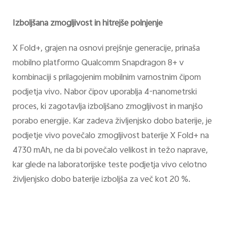
Izboljšana zmogljivost in hitrejše polnjenje
X Fold+, grajen na osnovi prejšnje generacije, prinaša
mobilno platformo Qualcomm Snapdragon 8+ v
kombinaciji s prilagojenim mobilnim varnostnim čipom
podjetja vivo. Nabor čipov uporablja 4-nanometrski
proces, ki zagotavlja izboljšano zmogljivost in manjšo
porabo energije. Kar zadeva življenjsko dobo baterije, je
podjetje vivo povečalo zmogljivost baterije X Fold+ na
4730 mAh, ne da bi povečalo velikost in težo naprave,
kar glede na laboratorijske teste podjetja vivo celotno
življenjsko dobo baterije izboljša za več kot 20 %.