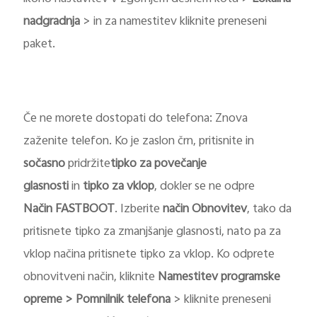
nadgradnja
> in za namestitev kliknite preneseni
paket.
Če ne morete dostopati do telefona: Znova
zaženite telefon. Ko je zaslon črn, pritisnite in
sočasno
pridržite
tipko za povečanje
glasnosti
in
tipko za vklop
, dokler se ne odpre
Način
FASTBOOT
. Izberite
način
Obnovitev
, tako da
pritisnete tipko za zmanjšanje glasnosti, nato pa za
vklop načina pritisnete tipko za vklop. Ko odprete
obnovitveni način, kliknite
Namestitev programske
opreme > Pomnilnik telefona
> kliknite preneseni