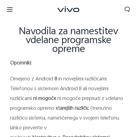
Navodila za namestitev
vdelane programske
opreme
Opomniki
:
Omejeno z Android
8
in novejšimi različicami.
Telefonov s sistemom Android 8 ali novejšimi
različicami
ni mogoče
ni mogoče prepisati z vdelano
Slovenia | Izbira države/regije
programsko opremo
starejših različic
(trenutno
različico sistema, nameščenega v svojem telefonu
lahko preverite v