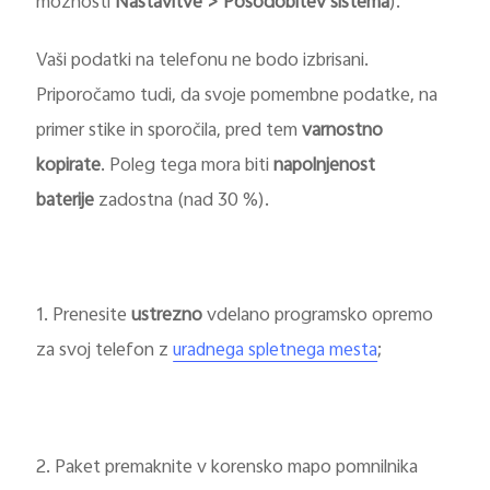
možnosti
Nastavitve > Posodobitev sistema
).
Vaši podatki na telefonu ne bodo izbrisani.
Priporočamo tudi, da svoje pomembne podatke, na
primer stike in sporočila, pred tem
varnostno
kopirate
. Poleg tega mora biti
napolnjenost
baterije
zadostna (nad 30 %).
1. Prenesite
ustrezno
vdelano programsko opremo
za svoj telefon z
;
uradnega spletnega mesta
2. Paket premaknite v korensko mapo pomnilnika