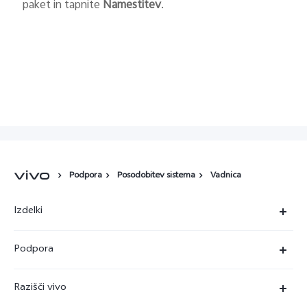
paket in tapnite
Namestitev
.
Podpora
Posodobitev sistema
Vadnica
Izdelki
X90 Pro
Podpora
X80 Lite
Servisni center
Razišči vivo
Y36
Preverjanje pristnosti številke IMEI