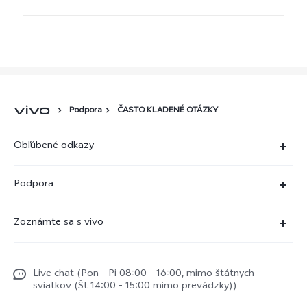
Podpora
ČASTO KLADENÉ OTÁZKY
Obľúbené odkazy
X80 Pro
Podpora
X80 Lite
Časté dotazy
Zoznámte sa s vivo
V29
Servisné centrum
Centrum noviniek
V29 Lite 5G
Overenie IMEI
Live chat (Pon - Pi 08:00 - 16:00, mimo štátnych
Život vo vivo
Y36
sviatkov (Št 14:00 - 15:00 mimo prevádzky))
Aktualizácia systému
O nás