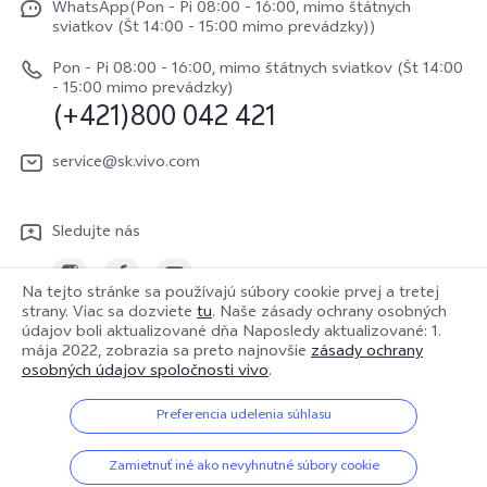
Y33s
WhatsApp(Pon - Pi 08:00 - 16:00, mimo štátnych
Užívateľský manuál
sviatkov (Št 14:00 - 15:00 mimo prevádzky))
Právne upozornenie
Y01
Zapisnik nadogradnje
Pon - Pi 08:00 - 16:00, mimo štátnych sviatkov (Št 14:00
Udržateľnosť
- 15:00 mimo prevádzky)
Všetky modely
(+421)800 042 421
Záručné podmienky
Centrum ochrany osobných údajov vivo
Servisná služba
service@sk.vivo.com
Aktualizovať záznam
Sledujte nás
Na tejto stránke sa používajú súbory cookie prvej a tretej
strany. Viac sa dozviete
tu
. Naše zásady ochrany osobných
údajov boli aktualizované dňa
Naposledy aktualizované: 1.
Slovakia | Vybrať krajinu/región
mája 2022
, zobrazia sa preto najnovšie
zásady ochrany
osobných údajov spoločnosti vivo
.
Preferencia udelenia súhlasu
© 2026 vivo Mobile Communication Co., Ltd. Všetky práva vyhradené.
Zásady používania súborov cookie
|
Zásady ochrany osobných údajov
Zamietnuť iné ako nevyhnutné súbory cookie