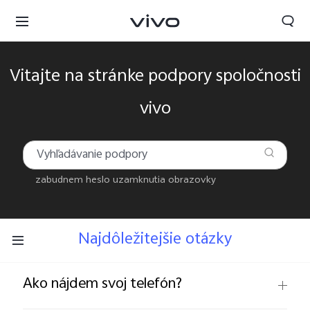
Vitajte na stránke podpory spoločnosti
vivo
zabudnem heslo uzamknutia obrazovky
Najdôležitejšie otázky
Slovakia | Vybrať krajinu/región
Ako nájdem svoj telefón?