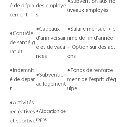
●Subvention aux no
é de dépla
des employé
uveaux employés
cement
s
●Cadeaux
●Salaire mensuel + p
●Contrôle
d'anniversair
rime de fin d'année
de santé g
e et de vaca
+ Option sur des acti
ratuit
nces
ons
●Indemnit
●Fonds de renforce
●Subvention
é de dépar
ment de l'esprit d'éq
au logement
t
uipe
●Activités
récréatives
●
Allocation de
repas
et sportive