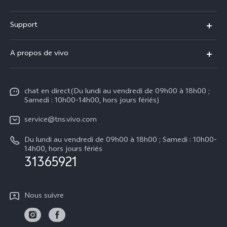
Y31d
Support
Y31 5G
FAQs
A propos de vivo
V70
Centre de services
Info
V70 FE
Authentification IMEI
chat en direct(Du lundi au vendredi de 09h00 à 18h00 ;
Legal Notice
V50
Samedi : 10h00-14h00, hors jours fériés)
Mise à jour du système
À propos de vivo
Y21d
service@tns.vivo.com
Instructions de garantie vivo
Centre de confidentialité vivo
Du lundi au vendredi de 09h00 à 18h00 ; Samedi : 10h00-
Y29
14h00, hors jours fériés
Durabilité
31365921
Nous suivre