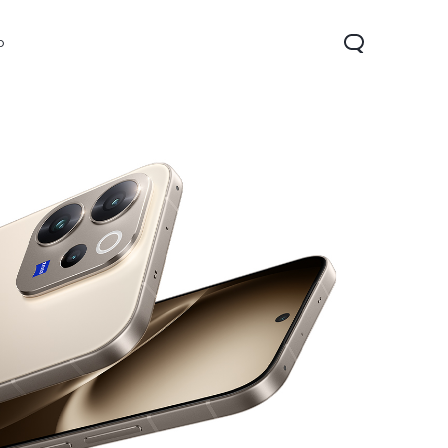
o
Y21d
Y29t 5G