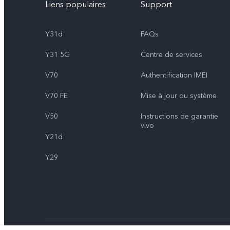
Liens populaires
Support
Y31d
FAQs
Y31 5G
Centre de services
V70
Authentification IMEI
V70 FE
Mise à jour du système
V50
Instructions de garantie
vivo
Y21d
Y29