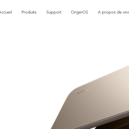
Accueil
Produits
Support
OriginOS
A propos de viv
V70
V70 FE
nouveau
nouveau