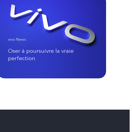
vivo News
Oser à poursuivre la vraie
perfection