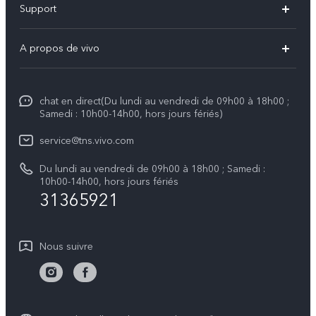
Support
Y31 5G
FAQs
A propos de vivo
V70
Centre de services
Info
V70 FE
Authentification IMEI
chat en direct(Du lundi au vendredi de 09h00 à 18h00 ;
Legal Notice
V50
Samedi : 10h00-14h00, hors jours fériés)
Mise à jour du système
À propos de vivo
Y21d
service@tns.vivo.com
Instructions de garantie vivo
Centre de confidentialité vivo
Du lundi au vendredi de 09h00 à 18h00 ; Samedi :
Y29
10h00-14h00, hors jours fériés
Durabilité
31365921
Nous suivre