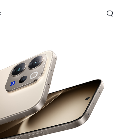
o
Y21d
Y29t 5G