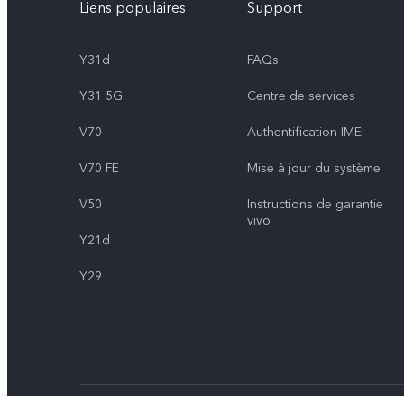
Liens populaires
Support
Y31d
FAQs
Y31 5G
Centre de services
V70
Authentification IMEI
V70 FE
Mise à jour du système
V50
Instructions de garantie
vivo
Y21d
Y29