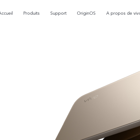
Accueil
Produits
Support
OriginOS
A propos de viv
V70
V70 FE
nouveau
nouveau