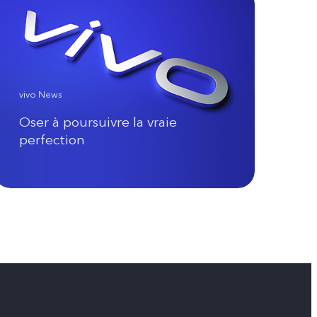
vivo News
Oser à poursuivre la vraie
perfection