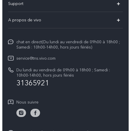
Support
Y31 5G
FAQs
A propos de vivo
V70
Centre de services
Info
V70 FE
Authentification IMEI
chat en direct(Du lundi au vendredi de 09h00 à 18h00 ;
Legal Notice
V50
Samedi : 10h00-14h00, hors jours fériés)
Mise à jour du système
À propos de vivo
Y21d
service@tns.vivo.com
Instructions de garantie vivo
Centre de confidentialité vivo
Du lundi au vendredi de 09h00 à 18h00 ; Samedi :
Y29
10h00-14h00, hors jours fériés
Durabilité
31365921
Nous suivre