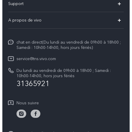
Support
Y31 5G
FAQs
A propos de vivo
V70
Centre de services
Info
V70 FE
Authentification IMEI
chat en direct(Du lundi au vendredi de 09h00 à 18h00 ;
Legal Notice
V50
Samedi : 10h00-14h00, hors jours fériés)
Mise à jour du système
À propos de vivo
Y21d
service@tns.vivo.com
Instructions de garantie vivo
Centre de confidentialité vivo
Du lundi au vendredi de 09h00 à 18h00 ; Samedi :
Y29
10h00-14h00, hors jours fériés
Durabilité
31365921
Nous suivre