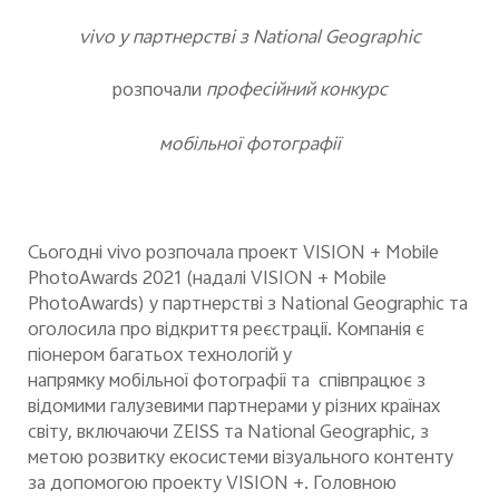
Україна | Виберіть країну/регіон
vivo
у партнерстві
з
National Geographic
розпоча
ли
професійний конкурс
мобільної фотографії
Сьогодні vivo розпочала проект VISION + Mobile
PhotoAwards 2021 (надалі VISION + Mobile
PhotoAwards) у партнерстві з National Geographic та
оголосила про відкриття реєстрації. Компанія є
піонером
багатьох
технологій
у
напрямку
мобільної фотографії
та
співпрацює з
відомими галузевими партнерами у різних країнах
світу, включаючи ZEISS та National Geographic, з
метою розвитку екосистеми візуального контенту
за допомогою проекту VISION +. Головною