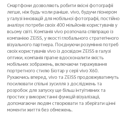
Смартфони дозволяють робити якісні фотографії
легше, ніж будь-коли раніше. vivo, будучи піонером
у галузі інновацій для мобільної фотографії, постійно
аналізує потреби своїх 400 мільйонів користувачів у
всьому світі. Компанія vivo розпочала співпрацю із
компанією ZEISS, у якості глобального стратегічного
візуального партнера. Поєднуючи розуміння потреб
своїх користувачів
vivo
із досвідом ZEISS в галузі
оптики, компанія прагне вдосконалити якість
мобільних зображень, включаючи тиражування
портретного стилю Біотар у серії vivo X60.
Рухаючись вперед, vivo та ZEISS продовжуватимуть
посилювати спільні зусилля з досліджень та
розробок для запуску ще більш інтуїтивних та
простих у використанні функцій візуалізації,
допомагаючи людям створювати та зберігати цінні
моменти життя без обмежень.