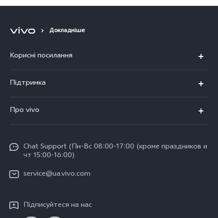
забезпеченням
Докладніше
Корисні посилання
V23 5G
Підтримка
V23e
Поширені запитання
Про vivo
Y36
Сервісний центр
Про компанію
Y02
IMEI автентифікація
Chat Support (Пн-Вс 08:00-17:00 (кроме праздников и
Інформаційний центр
TWS2 ANC
чт 15:00-16:00)
Оновлення системи
Юридична інформація
TWS2e
service@ua.vivo.com
Експрес доставка пристроїв на ремонт
Про нас
Гарантійні інструкції vivo
Підписуйтеся на нас
Центр конфіденційності компанії vivo