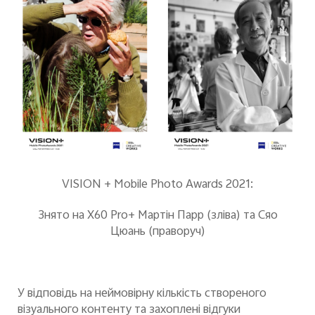
VISION + Mobile Photo Awards 2021:
З
нят
о
на X60 Pro+ Мартін Парр (зліва) та Сяо
Цюан
ь
(праворуч)
У відповідь на
неймовірну кількість створеного
візуального контенту
та захоплені відгуки