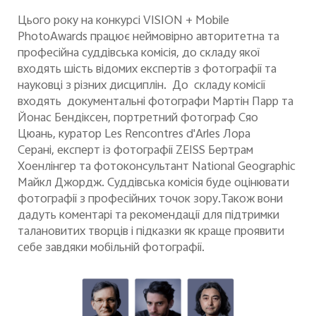
Цього року на конкурсі VISION + Mobile
PhotoAwards працює неймовірно авторитетна та
професійна суддівська комісія, до складу якої
входять шість відомих експертів з фотографії та
науковці з різних дисциплін.
До складу комісії
входять
документальн
і
фотограф
и
Мартін Парр
та
Йонас Бендіксен, портретний фотограф Сяо
Цюань
,
куратор Les Rencontres d'Arles Лора
Серані
,
експерт із фотографії ZEISS
Бертрам
Хоенлінгер
та
фотоконсультант
National Geographic
Майкл Джордж
.
Суддівська комісія буде оцінювати
фотографії з професійних точок зору
.Також вони
дадуть
коментарі та рекомендації
для підтримки
талановити
х
творц
ів і підказки як
краще проявити
себе завдяки мобільній фотографії.