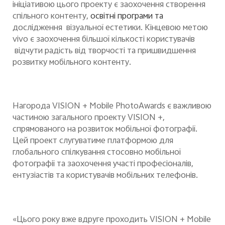
ініціативою цього проекту є заохочення створення
спільного контенту,
освітні програми та
дослідження візуальної естетики. Кінцевою метою
vivo є заохочення більшої кількості користувачів
відчути радість від творчості та пришвидшення
розвитку мобільного контенту.
Нагорода VISION + Mobile PhotoAwards є важливою
частиною загального проекту VISION +,
спрямованого на
розвиток
мобільної фотографії.
Цей проект
слугуватим
е
платформою для
глобальн
ого спілкування стосовно
мобільної
фотографії та заохоч
ення
учас
ті
професіоналів,
ентузіастів та користувачів мобільних телефонів.
«Цього року вже вдруге проходить VISION + Mobile