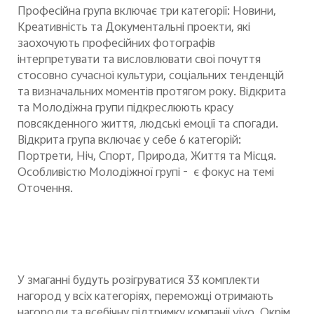
Професійна група включає три категорії: Новини,
Креативність та Документальні проекти, які
заохочують професійних фотографів
інтерпретувати та висловлювати свої почуття
стосовно сучасної культури, соціальних тенденцій
та визначальних моментів протягом року. Відкрита
та Молодіжна групи підкреслюють красу
повсякденного життя, людські емоції та спогади.
Відкрита група включає у себе 6 категорій:
Портрети, Ніч, Спорт, Природа, Життя та Місця.
Особливістю Молодіжної групі - є фокус на темі
Оточення.
У змаганні будуть розігруватися 33 комплекти
нагород у всіх категоріях, переможці отримають
нагороди та всебічну підтримку компанії vivo. Окрім