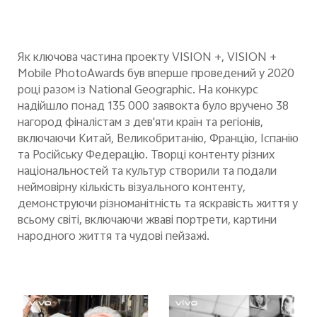
Як ключова частина проекту VISION +, VISION +
Mobile PhotoAwards був вперше
проведений
у 2020
році
разом із
National Geographic. На конкурс
надійшло понад 135 000 заявок
та було вручено 38
нагород фіналістам з дев'яти країн та регіонів,
включаючи Китай, Великобританію, Францію, Іспанію
та Росі
йську Федерацію
. Творці
контенту
різн
их
національностей
та культур
створили та подали
неймовірну кількість візуального контенту
,
демонструючи різноманітність та яскравість життя у
всьому світі, включаючи жваві портрети,
картини
народн
ого
життя та чудові пейзажі.