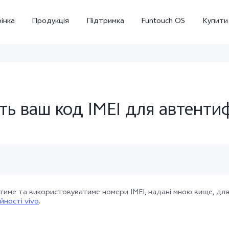
інка
Продукція
Підтримка
Funtouch OS
Купити
ть ваш код IMEI для автентиф
Y36
Y02
новий
новий
тиме та використовуватиме номери IMEI, надані мною вище, для 
йності vivo
.