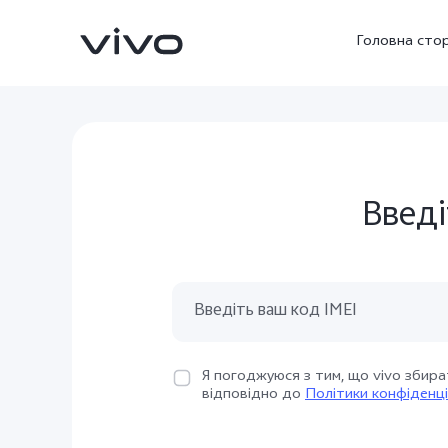
Головна стор
Введі
V23 5G
V23e
новий
новий
Я погоджуюся з тим, що vivo збира
відповідно до
Політики конфіденці