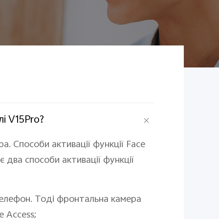
і V15Pro?
а. Способи активації функції Face
є два способи активації функції
телефон. Тоді фронтальна камера
e Access;