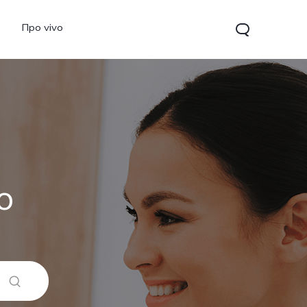
Про vivo
o
Y15s