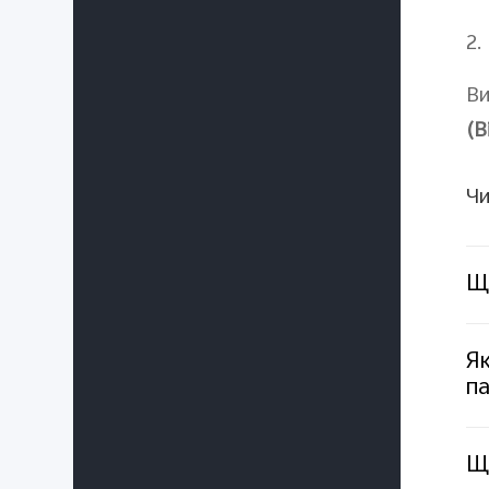
2.
Ви
(
В
Чи
Що
Як
п
Що