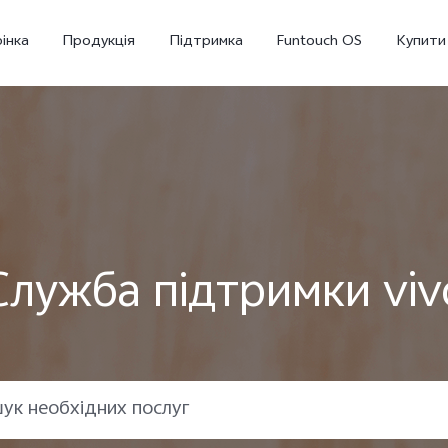
інка
Продукція
Підтримка
Funtouch OS
Купити
Служба підтримки viv
Y36
Y02
новий
новий