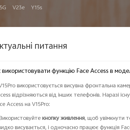
 5G
V23e
Y15s
ктуальні питання
 використовувати функцію Face Access в модел
V15Pro використовується висувна фронтальна камер
cess відрізняються від інших телефонів. Наразі існу
ce Access на V15Pro:
 Використовуйте
кнопку живлення
, щоб увімкнути 
идко висувається, і одночасно працює функція Fac