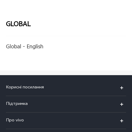
GLOBAL
Global -
English
Корисні посилання
V23 5G
Підтримка
V23e
Поширені запитання
Про vivo
Y36
Сервісний центр
Про компанію