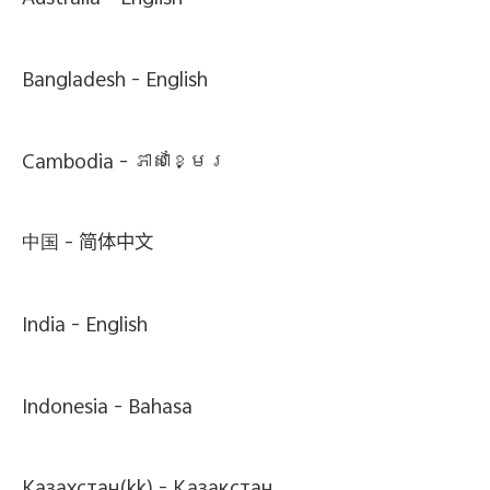
Australia -
English
Bangladesh -
English
Cambodia -
ភាសាខ្មែរ
中国 -
简体中文
India -
English
Indonesia -
Bahasa