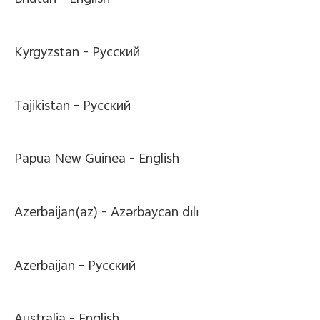
Bhutan -
English
Kyrgyzstan -
Pусский
Tajikistan -
Pусский
Papua New Guinea -
English
Azerbaijan(az) -
Azərbaycan dili
Azerbaijan -
Pусский