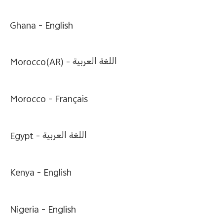
Україна | Виберіть країну/регіон
Ghana -
English
Morocco(AR) -
اللغة العربية
Morocco -
Français
Egypt -
اللغة العربية
Kenya -
English
Nigeria -
English