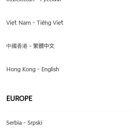
Uzbekistan -
Pусский
Việt Nam -
Tiếng Việt
中國香港 -
繁體中文
Hong Kong -
English
EUROPE
Serbia -
Srpski