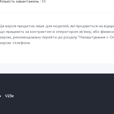
Кількість завантажень
:
55
Ця версія придатна лише для моделей, які продаються на відкри
що працюють за контрактом із оператором зв'язку, або фінан
версію, рекомендовано перейти до розділу "Налаштування > О
версію телефона.
V23e