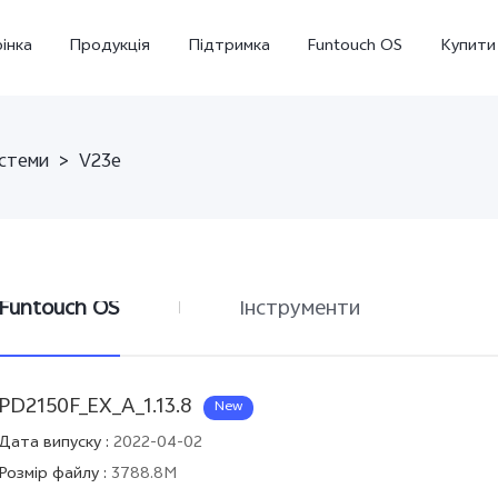
інка
Продукція
Підтримка
Funtouch OS
Купити
стеми
>
V23e
Funtouch OS
Інструменти
Y36
Y02
новий
новий
PD2150F_EX_A_1.13.8
New
Дата випуску
:
2022-04-02
Розмір файлу
:
3788.8M