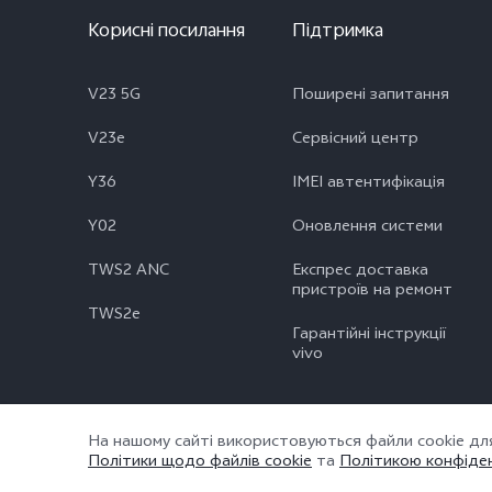
Корисні посилання
Підтримка
V23 5G
Поширені запитання
V23e
Сервісний центр
Y36
IMEI автентифікація
Y02
Оновлення системи
TWS2 ANC
Експрес доставка
пристроїв на ремонт
TWS2e
Гарантійні інструкції
vivo
На нашому сайті використовуються файли cookie дл
© vivo Mobile Communication Co., Ltd., 2026 Усі права захищено
Політики щодо файлів cookie
та
Політикою конфіден