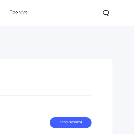
Про vivo
Y15s
Завантажити