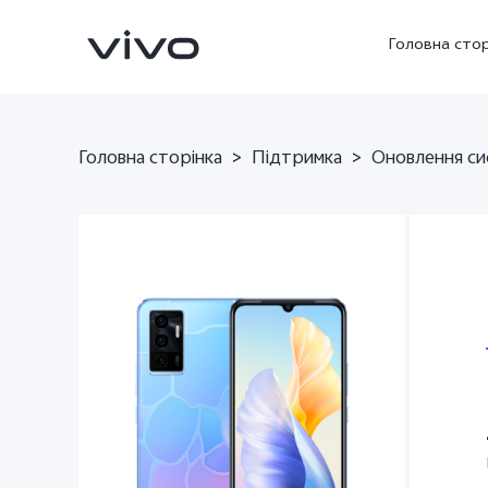
Головна стор
Головна сторінка
>
Підтримка
>
Оновлення си
V23 5G
V23e
новий
новий