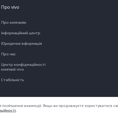
Про vivo
Про компанію
Інформаційний центр
Юридична інформація
Про нас
Центр конфіденційності
компанії vivo
Стабільність
я поліпшення взаємодії. Якщо ви продовжуєте користуватися са
.
|
Політика конфіденційності
|
Політика vivo щодо файлів cookie
|
захис
ційності
.