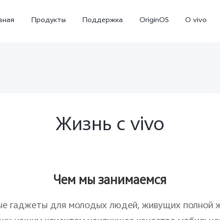
вная
Продукты
Поддержка
OriginOS
O vivo
Жизнь c vivo
X300
X300 FE
Новинка
Новинка
Чем мы занимаемся
ные гаджеты для молодых людей, живущих полной 