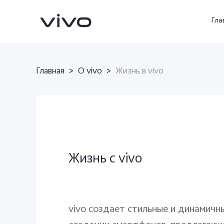
Гла
Главная
>
О vivo
>
Жизнь в vivo
Жизнь c vivo
V70 5G
X300Pro
Новинка
Новинка
vivo создает стильные и динамич