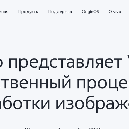
вная
Продукты
Поддержка
OriginOS
O vivo
o представляет 
ственный проце
аботки изображ
X300
X300 FE
Новинка
Новинка