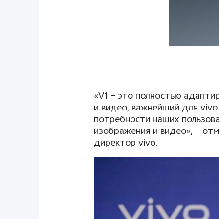
«
V
1 – это полностью адапти
и видео, важнейший для
vivo
потребности наших пользова
изображения и видео»,
–
отм
директор vivo.