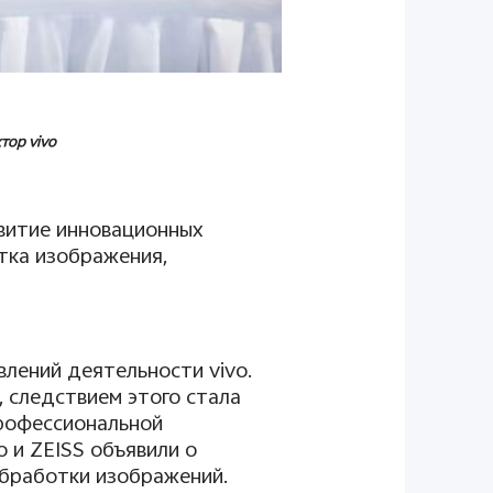
ктор
vivo
витие инновационных
тка изображения,
авлений деятельности
vivo
.
, следствием этого стала
профессиональной
o
и
ZEISS
объявили о
обработки изображений.