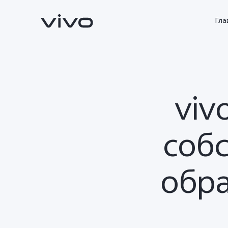
Гла
viv
соб
обр
V70 5G
X300Pro
Новинка
Новинка