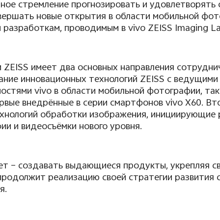
ое стремление прогнозировать и удовлетворять 
овершать новые открытия в области мобильной фо
и разработкам, проводимым в
vivo
ZEISS
Imaging
L
и
ZEISS
имеет два основных направления сотруднич
ание инновационных технологий
ZEISS
с ведущими 
ностями
vivo
в области мобильной фотографии, та
ервые внедрённые в серии смартфонов
vivo
X
60. Вт
хнологий обработки изображения, инициирующие 
и и видеосъёмки нового уровня.
ет – создавать выдающиеся продукты, укрепляя с
родолжит реализацию своей стратегии развития с
я.