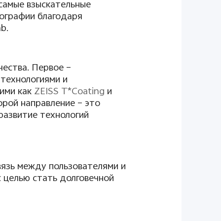
самые взыскательные
тографии благодаря
ab
.
ества. Первое –
технологиями и
кими как
ZEISS
T
*
Coating
и
орой направление – это
развитие технологий
вязь между пользователями и
 целью стать долговечной