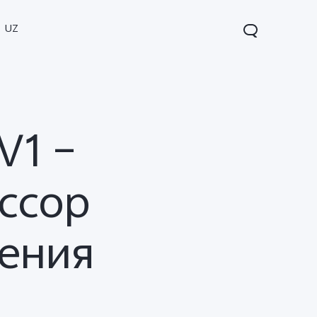
UZ
V1 –
ссор
ения
V60 5G
V60 Lite