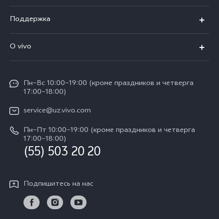
V50
Поддержка
V50 Lite
FAQs
O vivo
Y29
Funtouch OS
Общая информация
Y04
Сервисные центры
Пн–Вс 10:00–19:00 (кроме праздников и четверга
Пресс Центр
17:00–18:00)
IMEI аутентификация
Карьера в vivo
service@uz.vivo.com
Запрос стоимости запчастей
Юридическая информация
Пн–Пт 10:00–19:00 (кроме праздников и четверга
Обновление системы
17:00–18:00)
О нас
(55) 503 20 20
Инструкции по гарантии vivo
Центр конфиденциальности vivo
Подпишитесь на нас
Стабильность