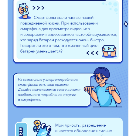
Uzbekistan | Выберите страну/регион