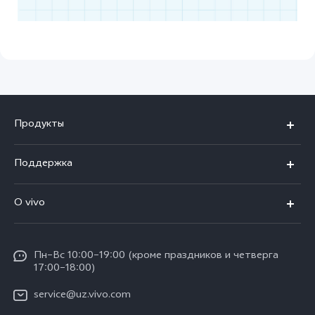
Продукты
V50
Поддержка
V50 Lite
FAQs
O vivo
Y29
Funtouch OS
Общая информация
Y04
Сервисные центры
Пн–Вс 10:00–19:00 (кроме праздников и четверга
Пресс Центр
17:00–18:00)
IMEI аутентификация
Карьера в vivo
service@uz.vivo.com
Запрос стоимости запчастей