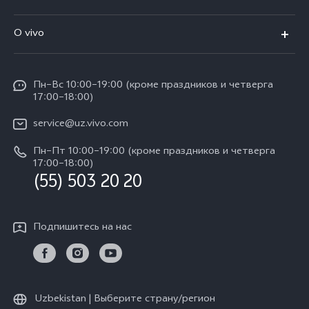
V50 Lite
FAQs
O vivo
Y29
Funtouch OS
Общая информация
Y04
Сервисные центры
Пн–Вс 10:00–19:00 (кроме праздников и четверга
Пресс Центр
17:00–18:00)
IMEI аутентификация
Карьера в vivo
service@uz.vivo.com
Запрос стоимости запчастей
Юридическая информация
Пн–Пт 10:00–19:00 (кроме праздников и четверга
Обновление системы
17:00–18:00)
О нас
(55) 503 20 20
Инструкции по гарантии vivo
Центр конфиденциальности vivo
Подпишитесь на нас
Стабильность
Uzbekistan | Выберите страну/регион