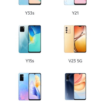
Uzbekistan | Выберите страну/регион
Y33s
Y21
Y15s
V23 5G