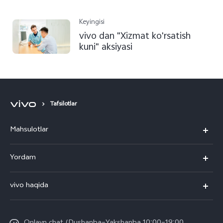
Keyingisi
vivo dan "Xizmat ko'rsatish
kuni" aksiyasi
Tafsilotlar
Mahsulotlar
V50
Yordam
V50 Lite
Ko'p beriladigan savollar
vivo haqida
Y29
Funtouch OS
Umumiy axborot
Y04
Xizmat ko'rsatish markazi