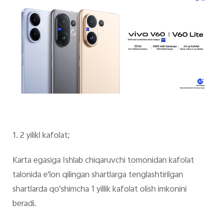
Uzbekistan(uz) | Mamlakat/mintaqani tanlash
1. 2 yilikl kafolat;
Karta egasiga Ishlab chiqaruvchi tomonidan kafolat
talonida e'lon qilingan shartlarga tenglashtirilgan
shartlarda qo'shimcha 1 yillik kafolat olish imkonini
beradi.