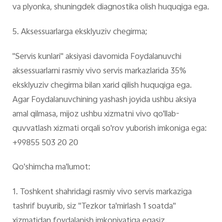
va plyonka, shuningdek diagnostika olish huquqiga ega.
5. Aksessuarlarga eksklyuziv chegirma;
"Servis kunlari" aksiyasi davomida Foydalanuvchi
aksessuarlarni rasmiy vivo servis markazlarida 35%
eksklyuziv chegirma bilan xarid qilish huquqiga ega.
Agar Foydalanuvchining yashash joyida ushbu aksiya
amal qilmasa, mijoz ushbu xizmatni vivo qo'llab-
quvvatlash xizmati orqali so'rov yuborish imkoniga ega:
+99855 503 20 20
Qo'shimcha ma'lumot:
1. Toshkent shahridagi rasmiy vivo servis markaziga
tashrif buyurib, siz "Tezkor ta'mirlash 1 soatda"
xizmatidan foydalanish imkoniyatiga egasiz.