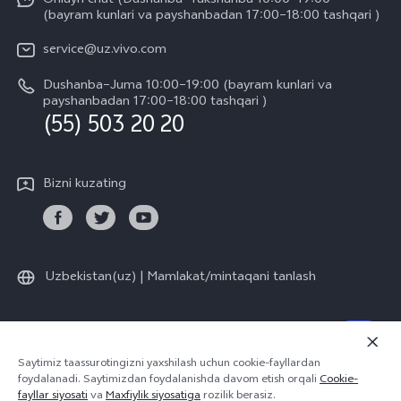
Onlayn chat (Dushanba–Yakshanba 10:00–19:00
Kompaniya yangiliklari
(bayram kunlari va payshanbadan 17:00–18:00 tashqari )
IMEI autentifikatsiyasi
vivo ish joylari
service@uz.vivo.com
Zaxira buyumlar narxi haqida so'rov
Huquqiy eslatmalar
Dushanba–Juma 10:00–19:00 (bayram kunlari va
Tizim yangilanishi
payshanbadan 17:00–18:00 tashqari )
Biz haqimizda
(55) 503 20 20
vivo kafolat yoʻriqnomasi
vivo maxfiylik markazi
Bizni kuzating
Barqarorlik
Uzbekistan(uz) | Mamlakat/mintaqani tanlash
© 2026 vivo Mobile Communication Co., Ltd. Barcha huquqlar
Saytimiz taassurotingizni yaxshilash uchun cookie-fayllardan
himoyalangan.
foydalanadi. Saytimizdan foydalanishda davom etish orqali
Cookie-
Maxfiylik siyosati
|
Cookie siyosati
|
Maxfiylik yuzasidan yordam
fayllar siyosati
va
Maxfiylik siyosatiga
rozilik berasiz.