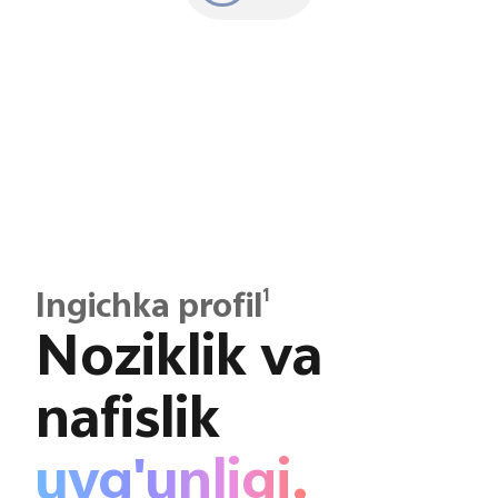
1
Ingichka profil
Noziklik va
nafislik
uyg'unligi.