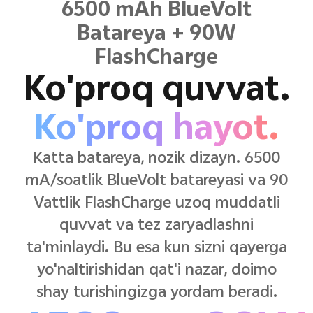
6500 mAh BlueVolt
Batareya + 90W
FlashCharge
Ko'proq quvvat.
Ko'proq hayot.
Katta batareya, nozik dizayn. 6500
mA/soatlik BlueVolt batareyasi va 90
Vattlik FlashCharge uzoq muddatli
quvvat va tez zaryadlashni
ta'minlaydi. Bu esa kun sizni qayerga
yo'naltirishidan qat'i nazar, doimo
shay turishingizga yordam beradi.