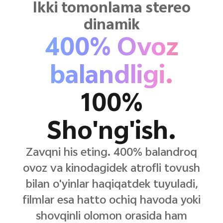
Ikki tomonlama stereo
dinamik
400% Ovoz
balandligi.
100%
Sho'ng'ish.
Zavqni his eting. 400% balandroq
ovoz va kinodagidek atrofli tovush
bilan o'yinlar haqiqatdek tuyuladi,
filmlar esa hatto ochiq havoda yoki
shovqinli olomon orasida ham