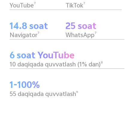
7
7
YouTube
TikTok
14.8 soat
25 soat
7
7
Navigator
WhatsApp
6 soat YouTube
8
10 daqiqada quvvatlash (1% dan)
1-100%
9
55 daqiqada quvvatlash