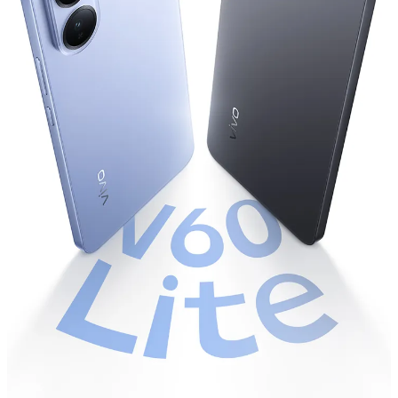
Uzbekistan(uz) | Mamlakat/mintaqani tanlash