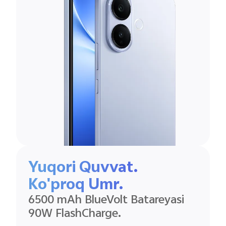
Yuqori Quvvat.
Ko'proq Umr.
6500 mAh BlueVolt Batareyasi
90W FlashCharge.