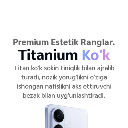
Premium Estetik Ranglar.
Hashamatli
Qora
Nafis qora rang tiniq va zamonaviy
bo'lib, toza chiziqlarni hech qachon
orqa fonda o'chmaydigan qora rang
bilan uyg'unlashtiradi.