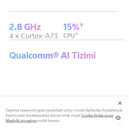
2.8 GHz
15%
4 x Cortex-A73
10
CPU
Qualcomm® AI Tizimi
Saytimiz taassurotingizni yaxshilash uchun cookie-fayllardan foydalanadi.
Saytimizdan foydalanishda davom etish orqali
Cookie-fayllar siyosati
va
Maxfiylik siyosatiga
rozilik berasiz.
8 GB RAM + 8 GB