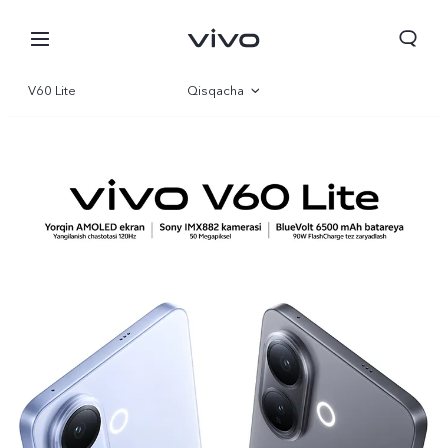
V60 Lite
Qisqacha
Galereya
Parametr