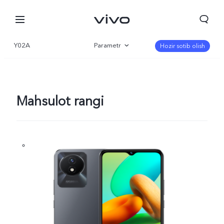
Y02A
Parametr
Hozir sotib olish
Qisqacha
Galereya
Mahsulot rangi