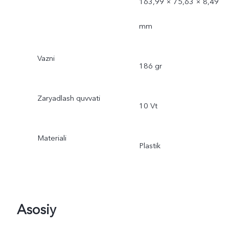
163,99 × 75,63 × 8,49
mm
Vazni
186 gr
Zaryadlash quvvati
10 Vt
Materiali
Plastik
Asosiy