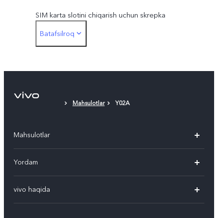
SIM karta slotini chiqarish uchun skrepka
Batafsilroq
Himoya plyonkasi (qoʻllanilgan)
Mahsulotlar
Y02A
Mahsulotlar
V50
Yordam
V50 Lite
Ko'p beriladigan savollar
vivo haqida
Y29
Funtouch OS
Umumiy axborot
Y04