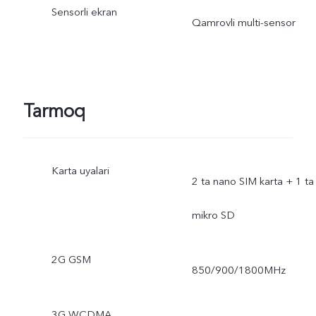
Sensorli ekran
Qamrovli multi-sensor
Tarmoq
Karta uyalari
2 ta nano SIM karta + 1 ta
mikro SD
2G GSM
850/900/1800MHz
3G WCDMA