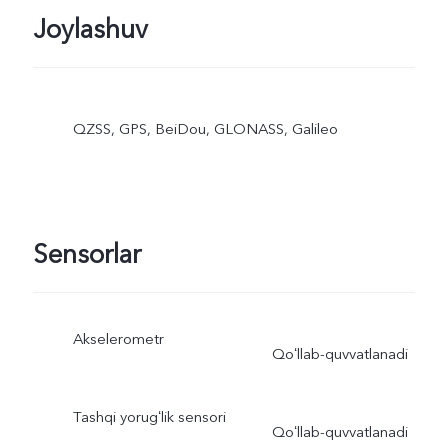
Joylashuv
QZSS, GPS, BeiDou, GLONASS, Galileo
Sensorlar
Akselerometr
Qoʻllab-quvvatlanadi
Tashqi yorugʻlik sensori
Qoʻllab-quvvatlanadi