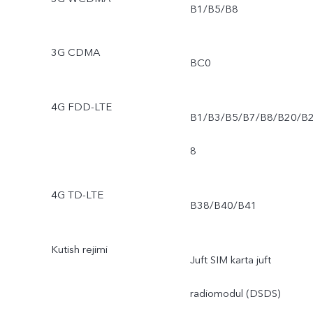
B1/B5/B8
3G CDMA
BC0
4G FDD-LTE
B1/B3/B5/B7/B8/B20/B
8
4G TD-LTE
B38/B40/B41
Kutish rejimi
Juft SIM karta juft
radiomodul (DSDS)