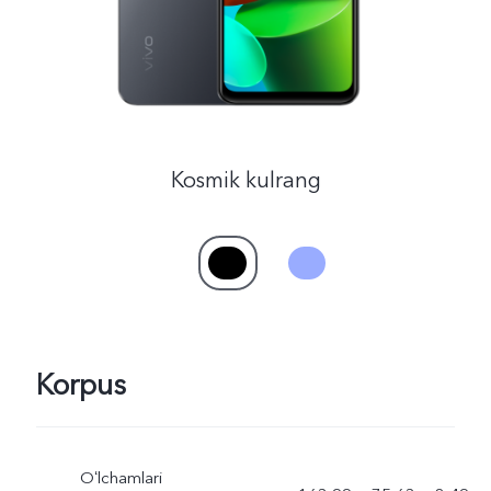
Uzbekistan(uz) | Mamlakat/mintaqani tanlash
Kosmik kulrang
Korpus
Oʻlchamlari