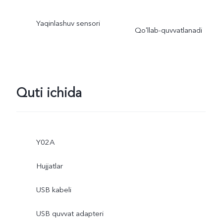
Yaqinlashuv sensori
Qoʻllab-quvvatlanadi
Quti ichida
Y02A
Hujjatlar
USB kabeli
USB quvvat adapteri