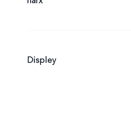
narx
Displey