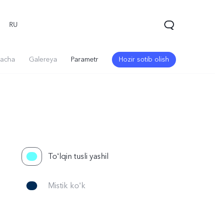
RU
acha
Galereya
Parametr
Hozir sotib olish
Toʻlqin tusli yashil
V60 5G
V60 Lite
Mistik koʻk