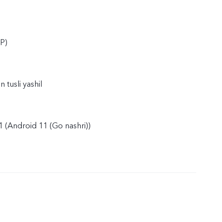
P)
n tusli yashil
 (Android 11 (Go nashri))