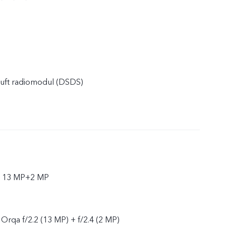
 juft radiomodul (DSDS)
a 13 MP+2 MP
, Orqa f/2.2 (13 MP) + f/2.4 (2 MP)