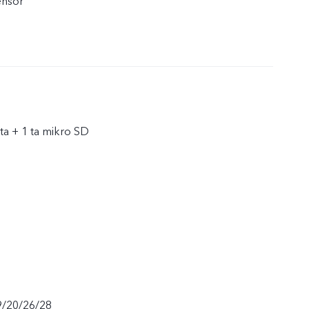
ensor
ta + 1 ta mikro SD
9/20/26/28