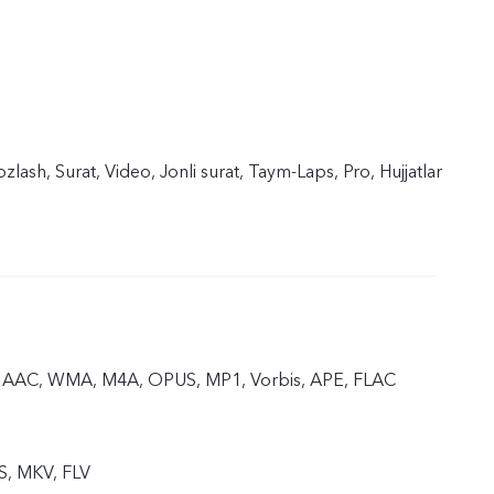
zlash, Surat, Video, Jonli surat, Taym-Laps, Pro, Hujjatlar
 AAC, WMA, M4A, OPUS, MP1, Vorbis, APE, FLAC
S, MKV, FLV