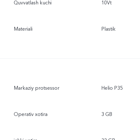
Quvvatlash kuchi
10Vt
Materiali
Plastik
Markaziy protsessor
Helio P35
Operativ xotira
3 GB