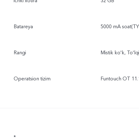
ichki xotira
32 GB
Batareya
5000 mA soat(TY
Rangi
Mistik koʻk, Toʻlqi
Operatsion tizim
Funtouch OT 11.1
*