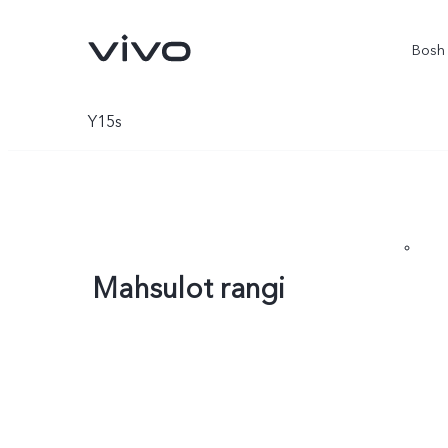
Bosh 
Y15s
Mahsulot rangi
V70 5G
X300Pro
yangi
yangi