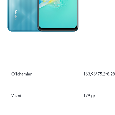
Oʻlchamlari
163,96*75.2*8,2
Vazni
179 gr