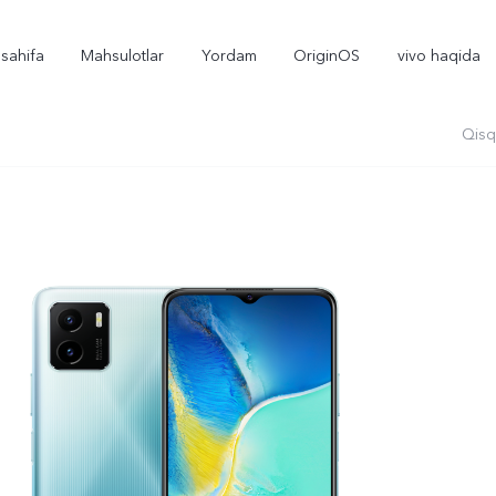
sahifa
Mahsulotlar
Yordam
OriginOS
vivo haqida
Qisq
X300
X300 FE
yangi
yangi