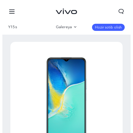
Y15s
Galereya
Hozir sotib olish
Qisqacha
Parametr