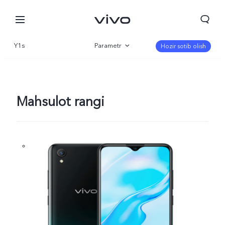
Y1s
Parametr
Hozir sotib olish
Qisqacha
Mahsulot rangi