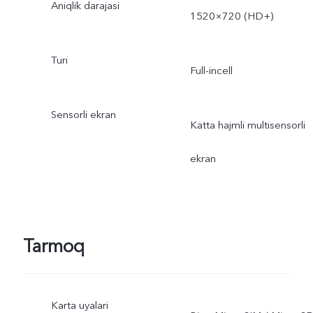
Aniqlik darajasi
1520×720 (HD+)
Turi
Full-incell
Sensorli ekran
Katta hajmli multisensorli
ekran
Tarmoq
Karta uyalari