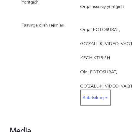
Yoritgich
Orqa assosiy yoritgich
Tasvirga olish rejimlari
Orqa: FOTOSURAT,
GOʻZALLIK, VIDEO, VAQ
KECHIKTIRISH
Old: FOTOSURAT,
GOʻZALLIK, VIDEO, VAQ
Batafsilroq
KECHIKTIRISH
Media