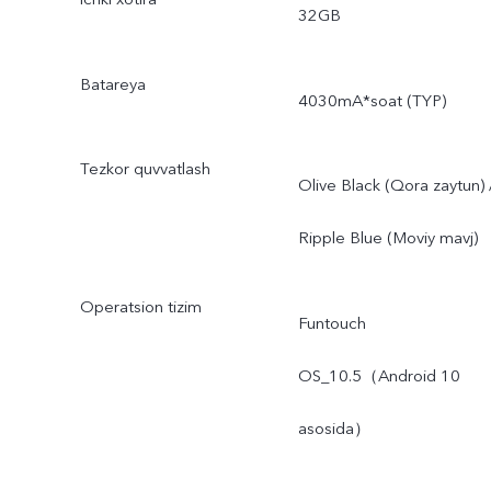
32GB
Batareya
4030mA*soat (TYP)
Tezkor quvvatlash
Olive Black (Qora zaytun) 
Ripple Blue (Moviy mavj)
Operatsion tizim
Funtouch
OS_10.5（Android 10
asosida）