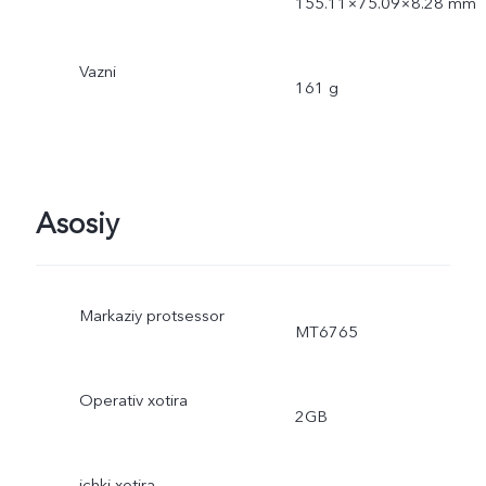
155.11×75.09×8.28 mm
Vazni
161 g
Asosiy
Markaziy protsessor
MT6765
Operativ xotira
2GB
ichki xotira