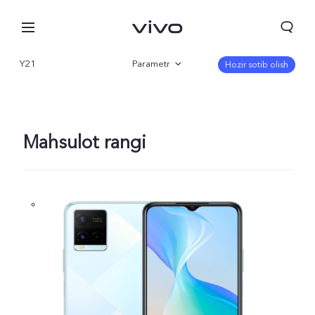
Y21
Parametr
Hozir sotib olish
Qisqacha
Galereya
Mahsulot rangi