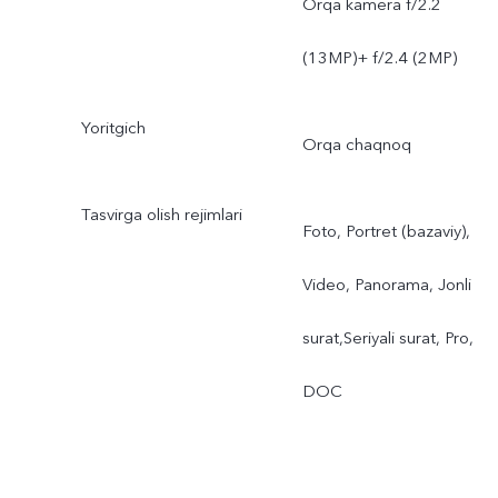
Orqa kamera f/2.2
(13MP)+ f/2.4 (2MP)
Yoritgich
Orqa chaqnoq
Tasvirga olish rejimlari
Foto, Portret (bazaviy),
Video, Panorama, Jonli
surat,Seriyali surat, Pro,
DOC