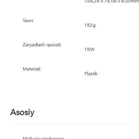
164,26 x 76,08 x 8,00mm
Vazni
182g
Zaryadlash quvvati
18W
Materiali
Plastik
Asosiy
Markaziy protsessor