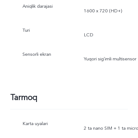
Aniqlik darajasi
1600 x 720 (HD+)
Turi
LCD
Sensorli ekran
Yuqori sigʻimli multisensor
Tarmoq
Karta uyalari
2 ta nano SIM + 1 ta micr