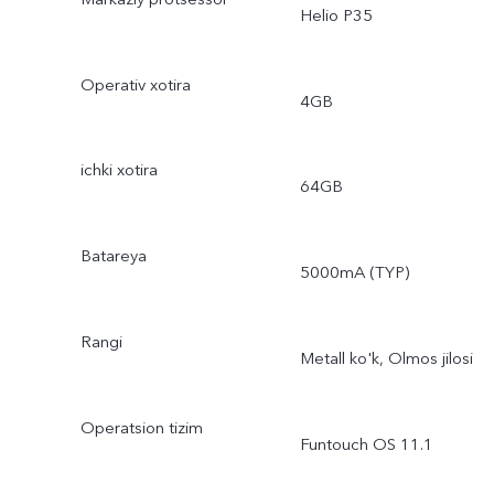
Helio P35
Operativ xotira
4GB
ichki xotira
64GB
Batareya
5000mA (TYP)
Rangi
Metall ko'k, Olmos jilosi
Operatsion tizim
Funtouch OS 11.1