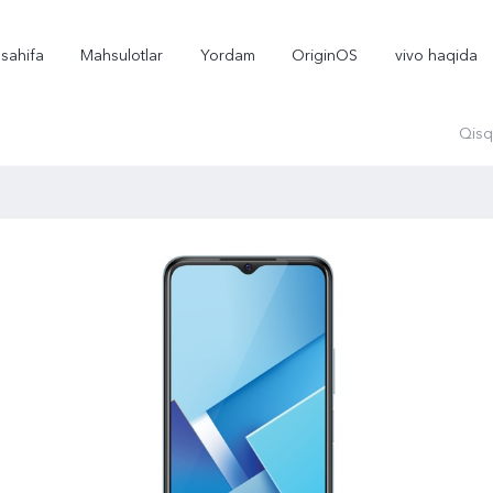
sahifa
Mahsulotlar
Yordam
OriginOS
vivo haqida
Qisq