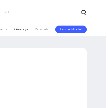
RU
acha
Galereya
Parametr
Hozir sotib olish