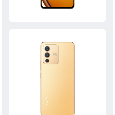
Uzbekistan(uz) | Mamlakat/mintaqani tanlash