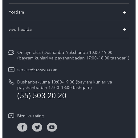
V50
Yordam
V50 Lite
Ko'p beriladigan savollar
vivo haqida
Y29
Funtouch OS
Umumiy axborot
Y04
Xizmat ko'rsatish markazi
Onlayn chat (Dushanba–Yakshanba 10:00–19:00
Kompaniya yangiliklari
(bayram kunlari va payshanbadan 17:00–18:00 tashqari )
IMEI autentifikatsiyasi
vivo ish joylari
service@uz.vivo.com
Zaxira buyumlar narxi haqida so'rov
Huquqiy eslatmalar
Dushanba–Juma 10:00–19:00 (bayram kunlari va
Tizim yangilanishi
payshanbadan 17:00–18:00 tashqari )
Biz haqimizda
(55) 503 20 20
vivo kafolat yoʻriqnomasi
vivo maxfiylik markazi
Bizni kuzating
Barqarorlik