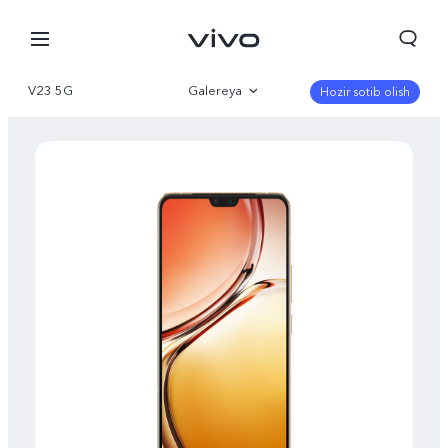
V23 5G
Galereya
Hozir sotib olish
Qisqacha
Parametr