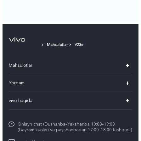
Mahsulotlar
V23e
Mahsulotlar
V50
Yordam
V50 Lite
Ko'p beriladigan savollar
vivo haqida
Y29
Funtouch OS
Umumiy axborot
Y04
Xizmat ko'rsatish markazi
Onlayn chat (Dushanba–Yakshanba 10:00–19:00
Kompaniya yangiliklari
(bayram kunlari va payshanbadan 17:00–18:00 tashqari )
IMEI autentifikatsiyasi
vivo ish joylari