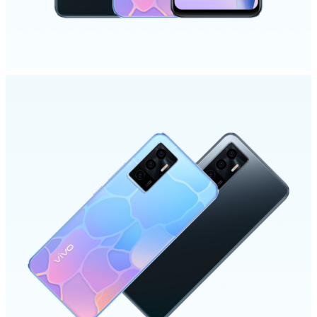
Uzbekistan(uz) | Mamlakat/mintaqani tanlash