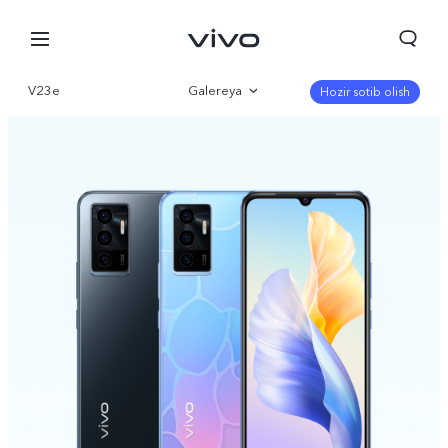
V23e
Galereya
Hozir sotib olish
Qisqacha
Parametr