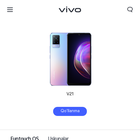
V21
Qo'llanma
Funtouch OS
Uskunalar