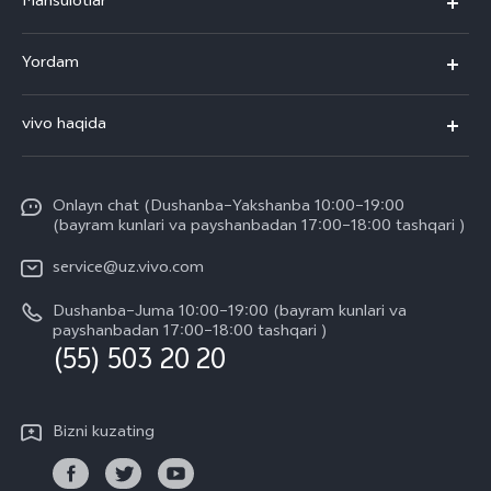
Mahsulotlar
V50
Yordam
V50 Lite
Ko'p beriladigan savollar
vivo haqida
Y29
Funtouch OS
Umumiy axborot
Y04
Xizmat ko'rsatish markazi
Onlayn chat (Dushanba–Yakshanba 10:00–19:00
Kompaniya yangiliklari
(bayram kunlari va payshanbadan 17:00–18:00 tashqari )
IMEI autentifikatsiyasi
vivo ish joylari
service@uz.vivo.com
Zaxira buyumlar narxi haqida so'rov
Huquqiy eslatmalar
Dushanba–Juma 10:00–19:00 (bayram kunlari va
Tizim yangilanishi
payshanbadan 17:00–18:00 tashqari )
Biz haqimizda
(55) 503 20 20
vivo kafolat yoʻriqnomasi
vivo maxfiylik markazi
Bizni kuzating
Barqarorlik