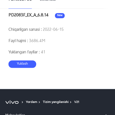
Uzbekistan(uz) | Mamlakat/mintaqani tanlash
PD2083F_EX_A_6.8.14
New
Chiqarilgan sanasi
:
2022-06-15
Fayl hajmi
:
3686.4M
Yuklangan fayllar
:
41
Yuklash
Yordam
Tizim yangilanishi
V21