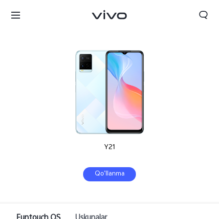
Y21
Qo'llanma
Funtouch OS
Uskunalar