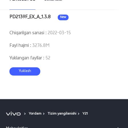
Uzbekistan(uz) | Mamlakat/mintaqani tanlash
PD2139F_EX_A_1.3.8
New
Chiqarilgan sanasi
:
2022-03-15
Fayl hajmi
:
3276.8M
Yuklangan fayllar
:
52
Yuklash
Yordam
Tizim yangilanishi
Y21