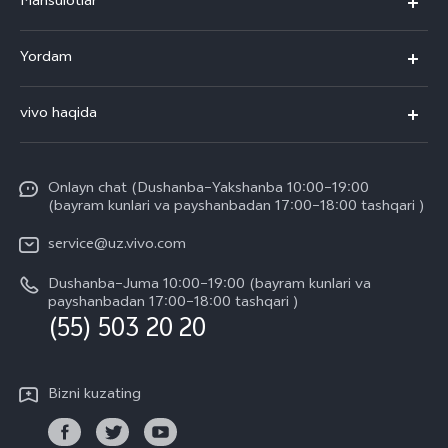
Mahsulotlar
V50
Yordam
V50 Lite
Ko'p beriladigan savollar
vivo haqida
Y29
Funtouch OS
Umumiy axborot
Y04
Xizmat ko'rsatish markazi
Onlayn chat (Dushanba–Yakshanba 10:00–19:00
Kompaniya yangiliklari
(bayram kunlari va payshanbadan 17:00–18:00 tashqari )
IMEI autentifikatsiyasi
vivo ish joylari
service@uz.vivo.com
Zaxira buyumlar narxi haqida so'rov
Huquqiy eslatmalar
Dushanba–Juma 10:00–19:00 (bayram kunlari va
Tizim yangilanishi
payshanbadan 17:00–18:00 tashqari )
Biz haqimizda
(55) 503 20 20
vivo kafolat yoʻriqnomasi
vivo maxfiylik markazi
Bizni kuzating
Barqarorlik