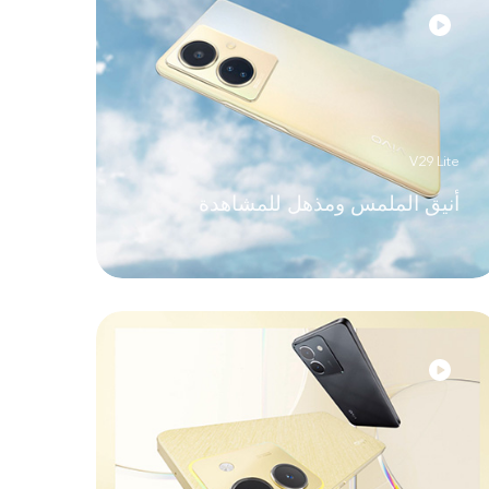
V29 Lite
أنيق الملمس ومذهل للمشاهدة