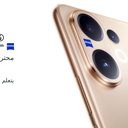
محترف 
يتعلم أ