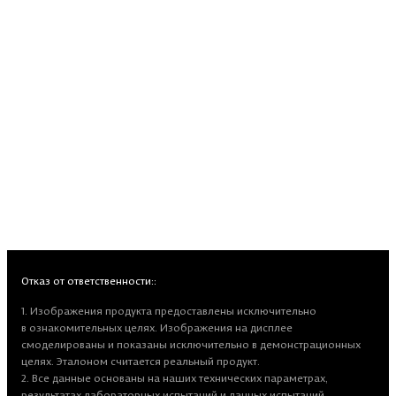
Отказ от ответственности::
1. Изображения продукта предоставлены исключительно
в ознакомительных целях. Изображения на дисплее
смоделированы и показаны исключительно в демонстрационных
целях. Эталоном считается реальный продукт.
2. Все данные основаны на наших технических параметрах,
результатах лабораторных испытаний и данных испытаний