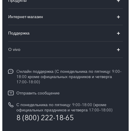
Продукты
X300 Ultra
Интернет-магазин
X300 FE
X200 FE
Поддержка
V70 FE
V60 5G
Ремонт с доставкой
V70
O vivo
V60 Lite
FAQs
Y31d
Общая информация
V50 Lite
Funtouch OS
Y11d
Oнлайн поддержка (С понедельника по пятницу: 9:00–
Пресс-центр
V40 Lite
18:00 кроме официальных праздников и четверга
Сервисные центры
17:00–18:00)
Y05
Карьера в vivo
V30 Lite
IMEI аутентификация
Отправить сообщение
Юридическая информация
Y29
Запрос стоимости запчастей
С понедельника по пятницу: 9:00–18:00 (кроме
О нас
официальных праздников и четверга 17:00–18:00)
Y04s
8 (800) 222-18-65
Обновление системы
Социальная ответственность
Y04
Инструкции по гарантии vivo