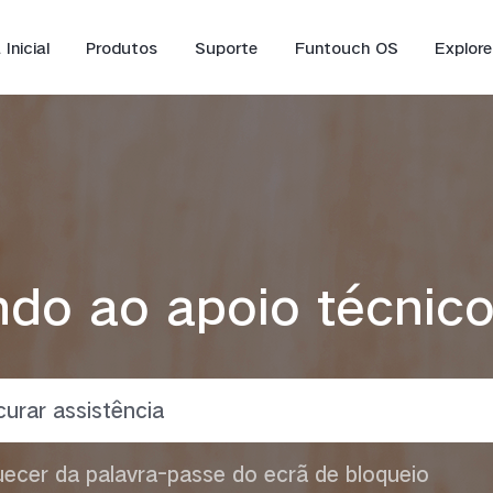
Inicial
Produtos
Suporte
Funtouch OS
Explore
do ao apoio técnico
Y16
Y35
Y
novo
novo
ecer da palavra-passe do ecrã de bloqueio