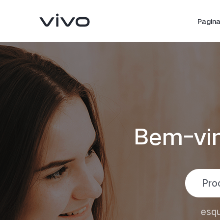
Pagina 
Bem-vin
V25 5G
Y02
novo
novo
esqu