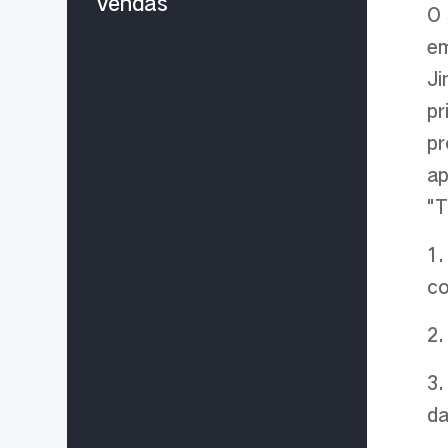
vendas
O 
em
Ji
pr
pr
ap
"T
1
co
2
3
da