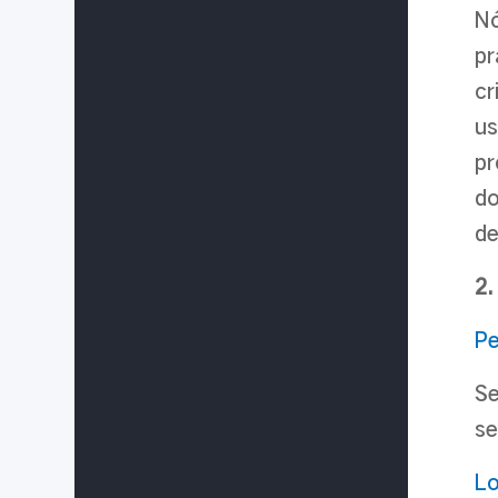
Nó
pr
cr
us
pr
do
de
2
Pe
Se
se
Lo