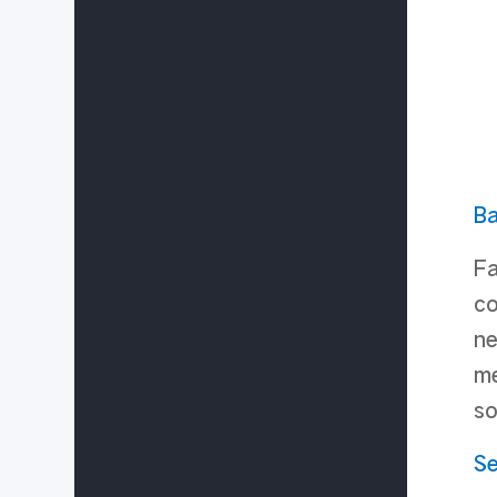
Ba
Fa
co
ne
me
so
Se