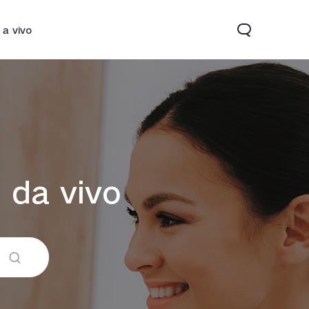
 a vivo
 da vivo
22
Y33s
novo
novo