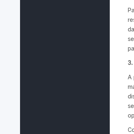
Pa
re
da
s
pa
3.
A 
má
di
se
op
Co