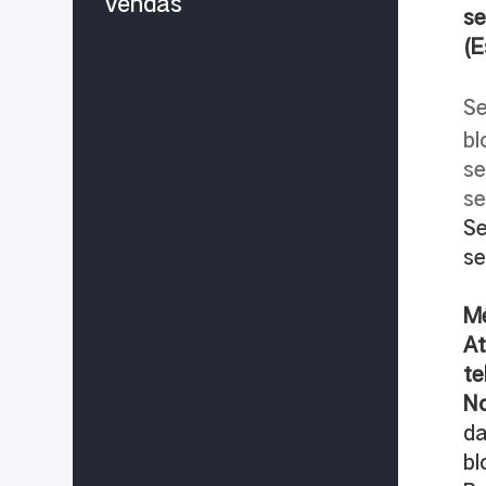
vendas
se
(E
Se
bl
se
se
Se
se
Mé
At
te
N
da
bl