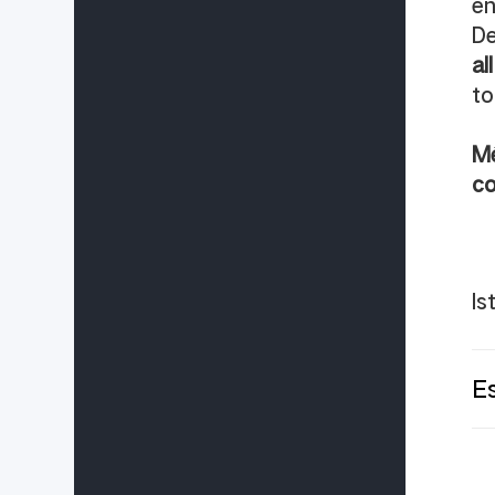
en
De
al
to
Mé
co
Is
E