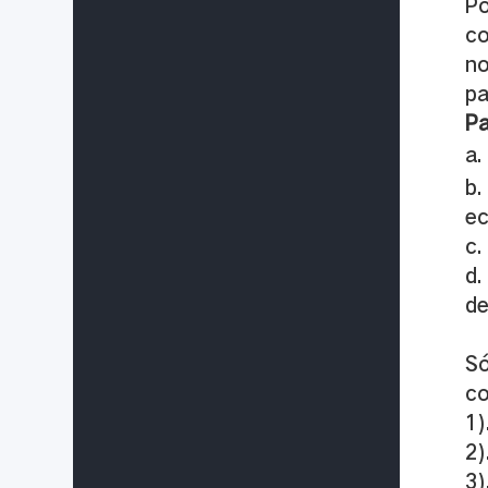
Po
co
no
pa
Pa
a.
b.
ec
c.
d.
de
Só
co
1)
2)
3)