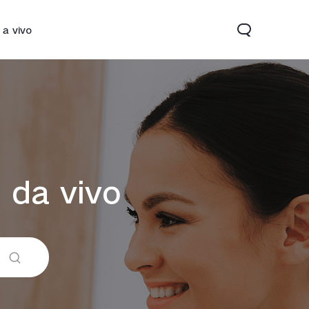
 a vivo
 da vivo
22
Y33s
novo
novo