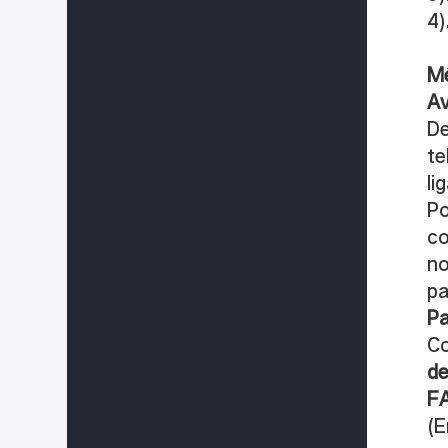
4)
Mé
Av
De
te
lig
Po
co
no
pa
Pa
Co
de
F
(E