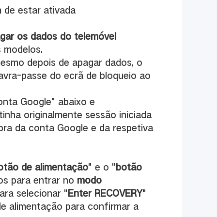
m de estar ativada
agar os dados do telemóvel
s modelos.
esmo depois de apagar dados, o
lavra-passe do ecrã de bloqueio ao
onta Google" abaixo e
inha originalmente sessão iniciada
mbra da conta Google e da respetiva
otão de alimentação
" e o "
botão
os para entrar no
modo
ara selecionar "
Enter RECOVERY
"
e alimentação para confirmar a