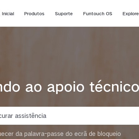
Inicial
Produtos
Suporte
Funtouch OS
Explore
do ao apoio técnico
Y16
Y35
Y
novo
novo
ecer da palavra-passe do ecrã de bloqueio