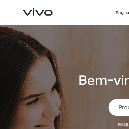
Pagina 
Bem-vin
V25 5G
Y02
novo
novo
esqu