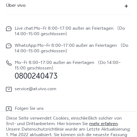
FAQs
Über vivo
X300
Service Center
Unsere Kultur
X300 FE
Funtouch OS
Live chat:Mo–Fr 8:00–17:00 außer an Feiertagen （Do
Impressum
V70
14:00–15:00 geschlossen）
IMEI-Authentifizierung
Rechtliche Hinweise
V70 FE
WhatsApp:Mo–Fr 8:00–17:00 außer an Feiertagen （Do
System Verbesserung
14:00–15:00 geschlossen）
Nachhaltigkeit
Y31e 5G
Reparaturerfassung
Mo–Fr 8:00–17:00 außer an Feiertagen （Do 14:00–
vivo Datenschutzcenter
15:00 geschlossen）
vivo Buds Air3
0800240473
Benutzerhandbuch
vivo Watch GT 2
Log aktualisieren
service@at.vivo.com
Garantiebestimmungen
Folgen Sie uns
LUTs für Log-Wiederherstellung
Diese Seite verwendet Cookies, einschließlich solcher von
Erst- und Drittanbietern. Hier können Sie
mehr erfahren
.
Unsere Datenschutzrichtlinie wurde am
Letzte Aktualisierung:
1. Mai 2022
aktualisiert. Sie können sich die neueste Fassung