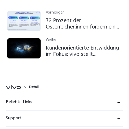
Vorheriger
72 Prozent der
Österreicher:innen fordern eine
Kennzeichnungspflicht von
Beauty Filtern
Weiter
Kundenorientierte Entwicklung
im Fokus: vivo stellt
Innovationsfahrplan für den
High-End-Smartphone-Markt
im Jahr 2023 vor
Detail
Beliebte Links
X300 Ultra
Support
X300 Pro