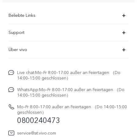
Beliebte Links
X300 Ultra
Support
X300 Pro
FAQs
Über vivo
X300
Service Center
Unsere Kultur
X300 FE
Funtouch OS
Live chat:Mo–Fr 8:00–17:00 außer an Feiertagen （Do
Impressum
V70
14:00–15:00 geschlossen）
IMEI-Authentifizierung
Rechtliche Hinweise
V70 FE
WhatsApp:Mo–Fr 8:00–17:00 außer an Feiertagen （Do
System Verbesserung
14:00–15:00 geschlossen）
Nachhaltigkeit
Y31e 5G
Reparaturerfassung
Mo–Fr 8:00–17:00 außer an Feiertagen （Do 14:00–15:00
vivo Datenschutzcenter
geschlossen）
vivo Buds Air3
0800240473
Benutzerhandbuch
vivo Watch GT 2
Log aktualisieren
service@at.vivo.com