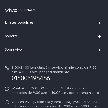
Detalles
Enlaces populares
X300 Pro
Soporte
V70
Preguntas frecuentes
Sobre vivo
V70 FE
Centro de servicio
Info
Y31 5G
Verificación de IMEI
9:00-21:00 Lun.-Sáb, Sin servicio el miercoles de 9:00
Noticias
Y11d
a.m. a 10:00 a.m. por entrenamiento
Consulta el Precio de los Repuestos
018005198486
Empleos en vivo
Manual de usuario
Avisos legales
WhatsAPP（9:00-21:00 Lun.-Sáb, Sin servicio el
miercoles de 9:00 a.m. a 10:00 a.m. por entrenamiento）
Servicio de logística
Acerca de nosotros
Chat en vivo ( Colombia y Venezuela) (9:00-21:00 Lun.-
Progreso de la reparación
Sáb, Sin servicio el miercoles de 9:00 a.m. a 10:00 a.m.