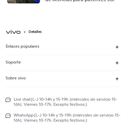
Detalles
Enlaces populares
X300 Ultra
Soporte
X300 Pro
Preguntas frecuentes
Sobre vivo
X300
Centros de servicio
Noticias
X300 FE
Autenticación de IMEI
Live chat(L-J 10-14h y 15-19h (miércoles sin servicio 15-
Netiqueta vivo
V70 5G
16h). Viernes 10-17h. Excepto festivos.)
Gestión de reparaciones
Avisos legales
V70 FE
WhatsApp(L-J 10-14h y 15-19h (miércoles sin servicio 15-
Manual de usuario
16h). Viernes 10-17h. Excepto festivos.)
Acerca de nosotros