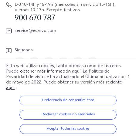
V70 Lite 5G
Actualización de sistema
L-J 10-14h y 15-19h (miércoles sin servicio 15-16h).
Sostenibilidad
Viernes 10-17h. Excepto festivos.
Y31 5G
900 670 787
Actualizar registro
Centro de privacidad de vivo
Y21 5G
Instrucciones de Garantía
service@es.vivo.com
Descargar LUT para restaurar el Log
Síguenos
Esta web utiliza cookies, tanto propias como de terceros.
Puede
obtener más información
aquí. La Política de
Privacidad de vivo se ha actualizado el
Última actualización: 1
España | Seleccione país/región
de mayo de 2022
. Puede obtener su versión más reciente
aquí
.
Preferencia de consentimiento
© 2026 vivo Mobile Communication Co., Ltd. Todos los derechos
reservados.
Rechazar cookies no esenciales
Política de privacidad
|
Política de cookies
|
Soporte de privacidad
|
Política de Datos
|
Configuración de Cookies
Aceptar todas las cookies