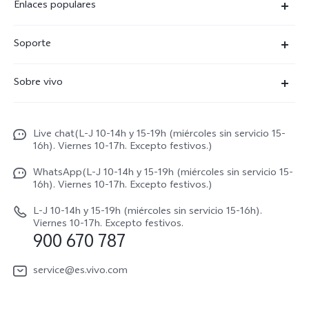
Enlaces populares
X300 Ultra
Soporte
X300 Pro
Preguntas frecuentes
Sobre vivo
X300
Centros de servicio
Noticias
X300 FE
Autenticación de IMEI
Live chat(L-J 10-14h y 15-19h (miércoles sin servicio 15-
Netiqueta vivo
V70 5G
16h). Viernes 10-17h. Excepto festivos.)
Gestión de reparaciones
Avisos legales
V70 FE
WhatsApp(L-J 10-14h y 15-19h (miércoles sin servicio 15-
Manual de usuario
16h). Viernes 10-17h. Excepto festivos.)
Acerca de nosotros
V70 Lite 5G
Actualización de sistema
L-J 10-14h y 15-19h (miércoles sin servicio 15-16h).
Sostenibilidad
Viernes 10-17h. Excepto festivos.
Y31 5G
900 670 787
Actualizar registro
Centro de privacidad de vivo
Y21 5G
Instrucciones de Garantía
service@es.vivo.com
Descargar LUT para restaurar el Log