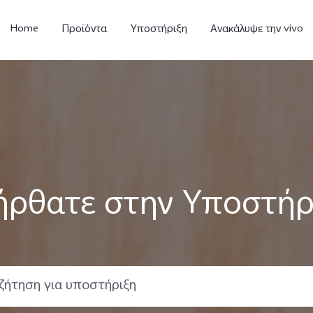
Home
Προϊόντα
Υποστήριξη
Ανακάλυψε την vivo
ήρθατε στην Υποστήρι
V23 5G
Y35
Y
νέο
νέο