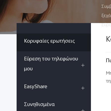
Συμ
ξεχ
Εύρ
Κ
Κορυφαίες ερωτήσεις
Εύρεση του τηλεφώνου
Π
μου
Μη
τη
EasyShare
Συνηθισμένα