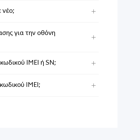
 νέο;
σης για την οθόνη
ωδικού IMEI ή SN;
κωδικού IMEI;