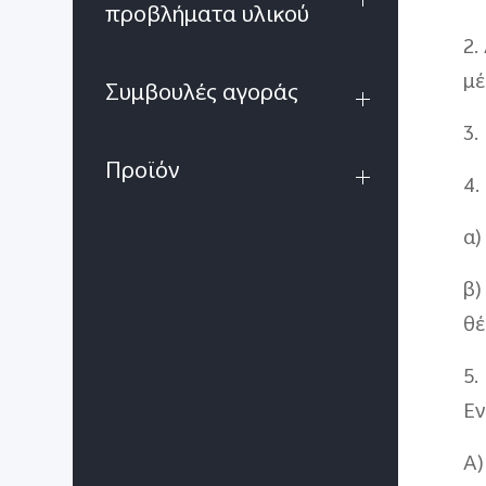
προβλήματα υλικού
2.
μέ
Συμβουλές αγοράς
3.
Προϊόν
4.
α)
β)
θέ
5.
Εν
Α)