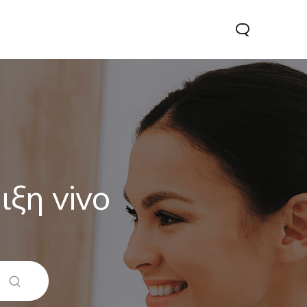
ξη vivo
22s
Y33s
νέο
νέο