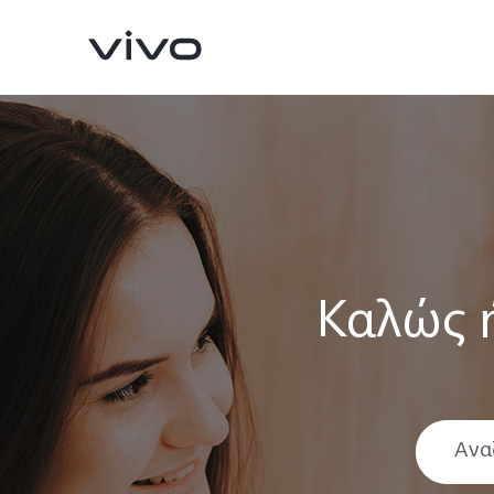
Καλώς 
X90 Pro
V29 Lite 5G
νέο
νέο