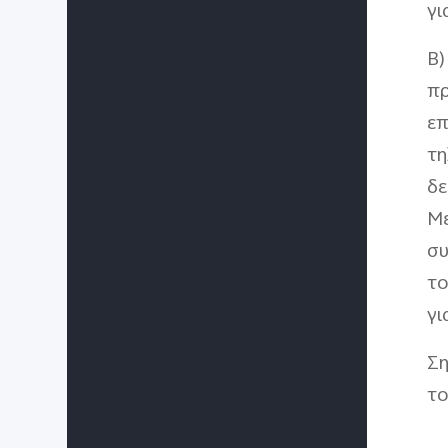
γι
Β)
πρ
επ
τη
δε
Με
συ
το
γι
Ση
το