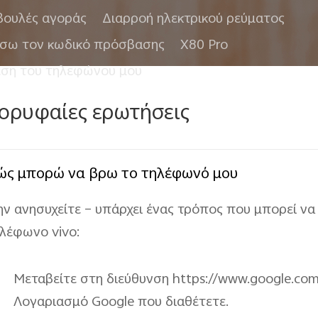
βουλές αγοράς
Διαρροή ηλεκτρικού ρεύματος
άσω τον κωδικό πρόσβασης
X80 Pro
εση του τηλεφώνου μου
ορυφαίες ερωτήσεις
ώς μπορώ να βρω το τηλέφωνό μου
ν ανησυχείτε – υπάρχει ένας τρόπος που μπορεί να
λέφωνο vivo:
Μεταβείτε στη διεύθυνση https://www.google.com
Λογαριασμό Google που διαθέτετε.