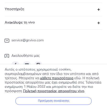
X90 Pro
Υποστήριξη
V29 Lite 5G
Συχνές Ερωτήσεις
Ανακάλυψε τη vivo
V23 5G
Κέντρο επισκευών
Πληροφορίες
Y36
Επαλήθευση IMEI
service@gr.vivo.com
Τελευταία Νέα
Y22s
Ενημέρωση συστήματος
Καριέρα στην vivo
Y17s
Ακολουθήστε μας
Εγχειρίδιο χρήστη
Σχετικά με εμάς
Όλες οι Συσκευές
στείλτε για επισκευή
Αυτός ο ιστότοπος χρησιμοποιεί cookies,
Ανακοίνωση νομικού περιεχομένου
συμπεριλαμβανομένων από τον ίδιο τον ιστότοπο και από
Αρχείο καταγραφής ενημερώσεων
τρίτους. Μπορείτε να
μάθετε περισσότερα
εδώ. Η πολιτική
Βιωσιμότητα
Greece | Επιλέξτε χώρα/περιοχή
προστασίας απορρήτου μας έχει ενημερωθεί στις
Τελευταία
Πολιτική εγγύησης
ενημέρωση: 1 Μαΐου 2022
και μπορείτε να δείτε την πιο
Κέντρο απορρήτου της vivo
πρόσφατη
Πολιτική προστασίας απορρήτου vivo
.
© 2026 vivo Mobile Communication Co., Ltd. Με την επιφύλαξη παντός
Προτίμηση συναίνεσης
δικαιώματος.