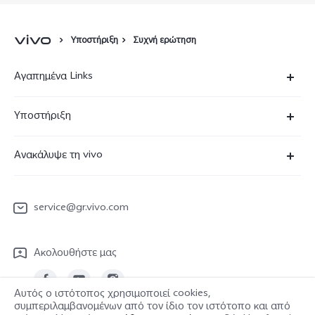
Υποστήριξη
Συχνή ερώτηση
Αγαπημένα Links
X90 Pro
Υποστήριξη
V29 Lite 5G
Συχνές Ερωτήσεις
Ανακάλυψε τη vivo
V23 5G
Κέντρο επισκευών
Πληροφορίες
Y36
Επαλήθευση IMEI
service@gr.vivo.com
Τελευταία Νέα
Y22s
Ενημέρωση συστήματος
Καριέρα στην vivo
Y17s
Ακολουθήστε μας
Εγχειρίδιο χρήστη
Σχετικά με εμάς
Όλες οι Συσκευές
στείλτε για επισκευή
Αυτός ο ιστότοπος χρησιμοποιεί cookies,
Ανακοίνωση νομικού περιεχομένου
συμπεριλαμβανομένων από τον ίδιο τον ιστότοπο και από