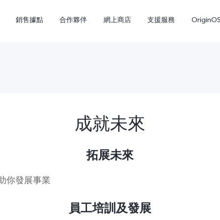
銷售據點
合作夥伴
網上商店
支援服務
OriginO
成就未來
拓展未來
Y21d
V60 Lite 5G
新品
助你發展事業
員工培訓及發展