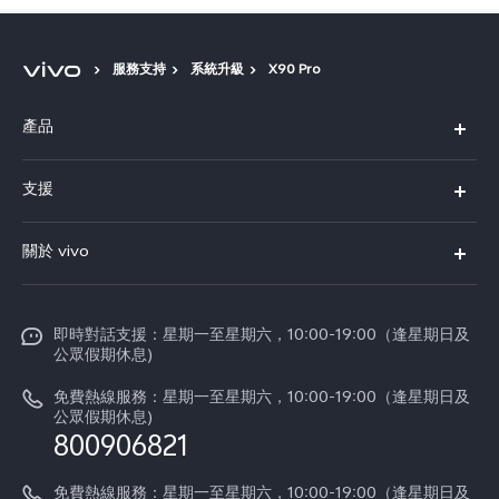
服務支持
系統升級
X90 Pro
產品
X300 Pro
支援
X300
FAQs
關於 vivo
Y21d
服務中心
企業文化
V60 Lite 5G
Funtouch OS
即時對話支援：星期一至星期六，10:00-19:00（逢星期日及
新聞資訊
V60
公眾假期休息)
系統升級
vivo工作
免費熱線服務：星期一至星期六，10:00-19:00（逢星期日及
零配件價格查詢
公眾假期休息)
法律聲明
800906821
IMEI 碼驗證
關於我們
免費熱線服務：星期一至星期六，10:00-19:00（逢星期日及