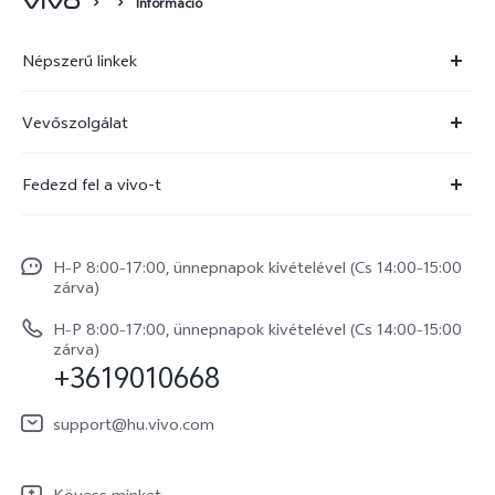
Információ
Népszerű linkek
X300 Ultra
Vevőszolgálat
X300 FE
Szolgáltató központ
Fedezd fel a vivo-t
X300 Pro
IMEI hitelesítés
Hírek
X300
Rendszerfrissítés
H–P 8:00–17:00, ünnepnapok kivételével (Cs 14:00–15:00
Jogi szabályozás
V70
zárva)
vivo Jótállási Politika
Rólunk
V70 FE
H–P 8:00–17:00, ünnepnapok kivételével (Cs 14:00–15:00
Vevőszolgálati adatvédelmi nyilatkozat
zárva)
vivo Személyes Adatok Védelme
+3619010668
Y31 5G
LUT-ok letöltése a Log helyreállításához
vivo Buds Air3
support@hu.vivo.com
Kövess minket