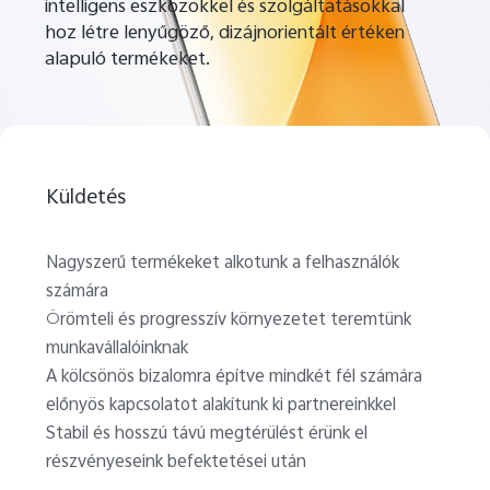
intelligens eszközökkel és szolgáltatásokkal
hoz létre lenyűgöző, dizájnorientált értéken
alapuló termékeket.
Hungary | Válasszon országot/régiót
Küldetés
Nagyszerű termékeket alkotunk a felhasználók
számára
Örömteli és progresszív környezetet teremtünk
munkavállalóinknak
A kölcsönös bizalomra építve mindkét fél számára
előnyös kapcsolatot alakítunk ki partnereinkkel
Stabil és hosszú távú megtérülést érünk el
részvényeseink befektetései után