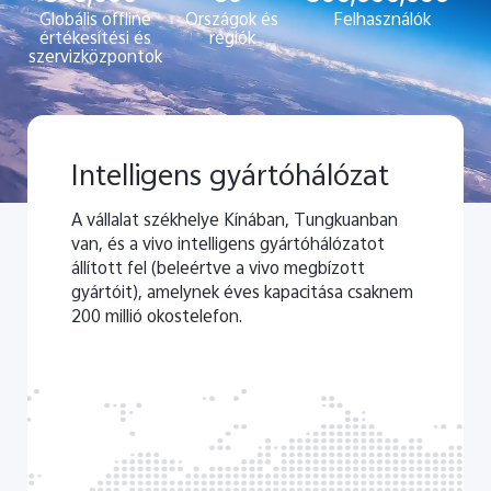
Globális offline
Országok és
Felhasználók
értékesítési és
régiók
szervizközpontok
Intelligens gyártóhálózat
A vállalat székhelye Kínában, Tungkuanban
van, és a vivo intelligens gyártóhálózatot
állított fel (beleértve a vivo megbízott
gyártóit), amelynek éves kapacitása csaknem
200 millió okostelefon.