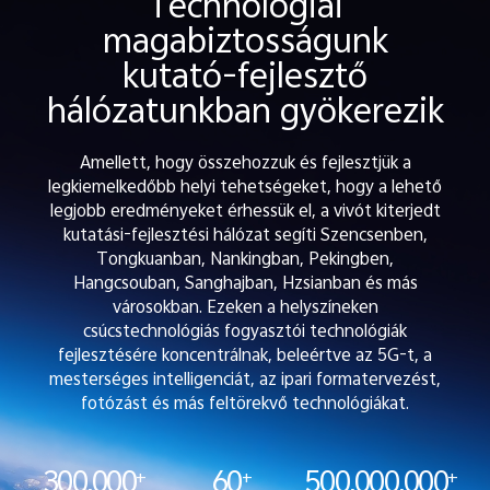
Technológiai
magabiztosságunk
kutató-fejlesztő
hálózatunkban gyökerezik
Amellett, hogy összehozzuk és fejlesztjük a
legkiemelkedőbb helyi tehetségeket, hogy a lehető
legjobb eredményeket érhessük el, a vivót kiterjedt
kutatási-fejlesztési hálózat segíti Szencsenben,
Tongkuanban, Nankingban, Pekingben,
Hangcsouban, Sanghajban, Hzsianban és más
városokban. Ezeken a helyszíneken
csúcstechnológiás fogyasztói technológiák
fejlesztésére koncentrálnak, beleértve az 5G-t, a
mesterséges intelligenciát, az ipari formatervezést,
fotózást és más feltörekvő technológiákat.
300,000
60
500,000,000
+
+
+