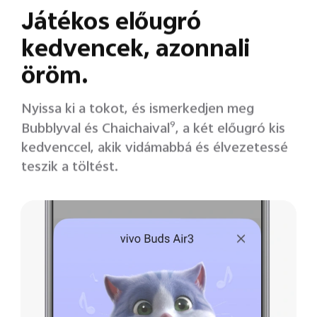
Játékos előugró
kedvencek, azonnali
öröm.
Nyissa ki a tokot, és ismerkedjen meg
Bubblyval és Chaichaival
9
, a két előugró kis
kedvenccel, akik vidámabbá és élvezetessé
teszik a töltést.