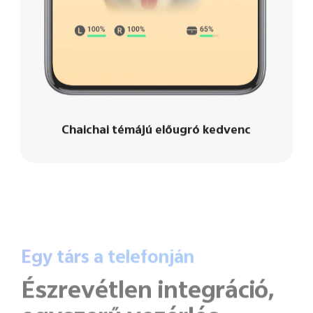
Chaichai témájú előugró kedvenc
Egy társ a telefonján
Észrevétlen integráció,