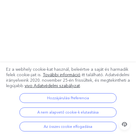
Ez a webhely cookie-kat használ, beleértve a saját és harmadik
felek cookie-jait is.
További információ
itt található. Adatvédelmi
irányelveink
2020. november 25-én
frissültek, és megtekintheti a
legújabb
vivo Adatvédelmi szabályzat
.
Hozzájárulási Preferencia
A nem alapvető cookie-k elutasítása
Az összes cookie elfogadása