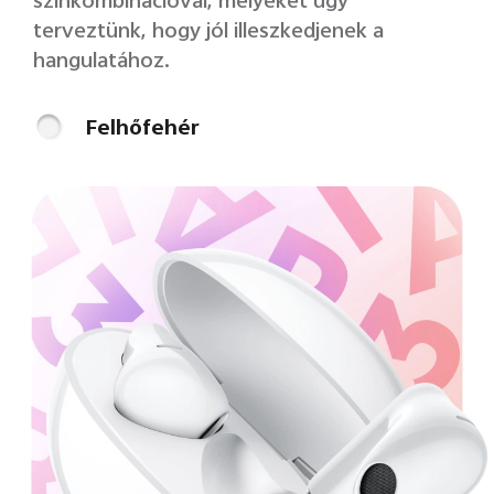
színkombinációval,
melyeket úgy
terveztünk, hogy jól illeszkedjenek a
hangulatához.
Felhőfehér