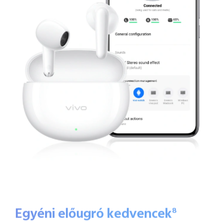
Egyéni előugró kedvencek
8