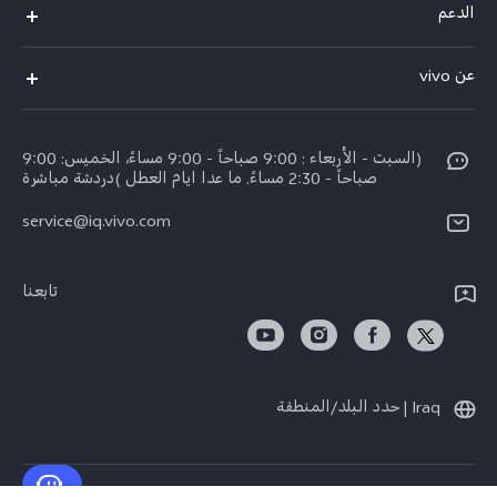
الدعم
Y28
الاسئلة الشائعة
عن vivo
V30 Lite
مراكز الصيانة
معلومات عن الشركة
V40 5G
Funtouch OS
(السبت - الأربعاء : 9:00 صباحاً - 9:00 مساءً، الخميس: 9:00
الإشعارات القانونية
V40 Lite 4G
صباحاً - 2:30 مساءً. ما عدا ايام العطل )دردشة مباشرة
تحديثات النظام
نبذة عنا
كل الموديلات
service@iq.vivo.com
أسعار قطع الغيار
مركز الخصوصية لدى vivo
مصادقة IMEI
تابعنا
الاستدامة
تعلیمات الضمان
بيان الخصوصية بشأن خدمة العملاء
Iraq | حدد البلد/المنطقة