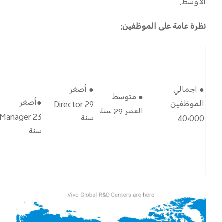
الأوسط.
نظرة عامة على الموظفين:
● اجمالي
● أصغر
● متوسط
●أصغر
الموظفين
Director 29
العمر 29 سنة
Manager 23
40،000
سنة
سنة