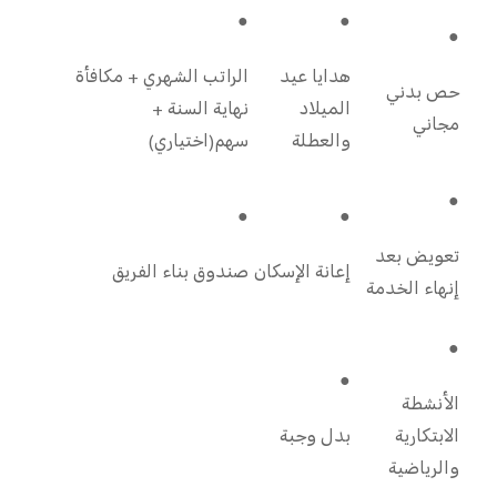
●
●
●
هدايا عيد
الراتب الشهري + مكافأة
حص بدني
الميلاد
نهاية السنة
+
مجاني
والعطلة
سهم(اختياري)
●
●
●
تعويض
بعد
إعانة الإسكان
صندوق بناء الفريق
إنهاء الخدمة
●
●
الأنشطة
الابتكارية
بدل وجبة
والرياضية