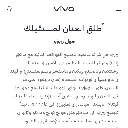
أطلق العنان لمستقبلك
حول
vivo
vivo هي شركة عالمية لتصنيع الهواتف الذكية مع مرافق
إنتاج ومراكز للبحث والتطوير في الصين (دونغقوان
وشنتشن ونانجينغ وبكين وهانغتشو وتشونغتشينغ) والهند
وإندونيسيا والولايات المتحدة (سان دييغو). على مر
السنين، طورت vivo أسواق الهواتف الذكية، مع وجودها
في الصين والهند وجنوب شرق آسيا (إندونيسيا ، ماليزيا ،
Iraq | حدد البلد/المنطقة
فيتنام ، تايلاند ، ميانمار والفلبين). في عام 2017 ، تبدأ
تتوسع vivo إلى مناطق مثل هونج كونج وماكاو وتايوان
وجنوب شرق آسيا وجنوب آسيا بالإضافة إلى الشرق